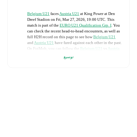
Belgium U21
faces
Austria U21
at
King Power at Den
Dreef Stadion
on
Fri, Mar 27, 2026, 19:00 UTC
.
This
match is part of the
EURO U21 Qualification Grp. I
. You
can check the recent head-to-head encounters, as well as
full H2H record on this page to see how
Belgium U21
and
Austria U21
have fared against each other in the past.
On FotMob, you can follow the
Belgium U21
vs
Austria
U21
live score with a full set of match features,
توسيع
including:
Live updates: Every goal, card, substitution and key
moment instantly delivered on FotMob.
Real-time extensive stats powered by Opta:
Possession, shots, corners, big chances created, xG,
momentum, and shot maps.
The lineups are:
Belgium U21
(3-5-2)
:
Mike Penders
-
Joseph Boende
,
Matte Smets
,
Jorthy Mokio
-
Kyriani Sabbe
,
Arthur