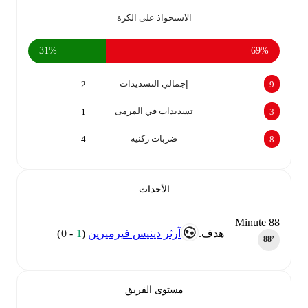
الاستحواذ على الكرة
31‎%‎
69‎%‎
إجمالي التسديدات
2
9
تسديدات في المرمى
1
3
ضربات ركنية
4
8
الأحداث
Minute 88
هدف.
آرثر دينيس فيرميرين
(
1
-
0
)
88‎’‎
مستوى الفريق