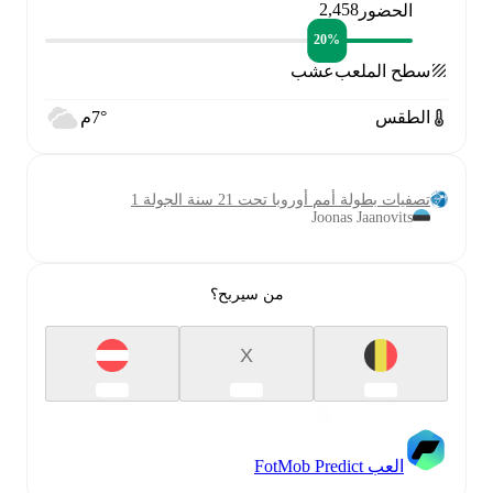
2,458
الحضور
20‎%‎
سطح الملعب
عشب
الطقس
7°م
تصفيات بطولة أمم أوروبا تحت 21 سنة الجولة 1
Joonas Jaanovits
من سيربح؟
X
العب FotMob Predict