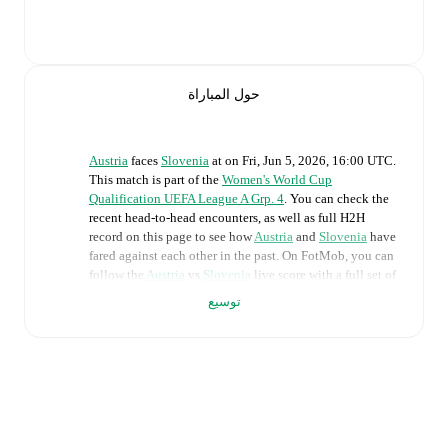
حول المباراة
Austria
faces
Slovenia
at
on
Fri, Jun 5, 2026, 16:00 UTC
.
This match is part of the
Women's World Cup
Qualification UEFA League A Grp. 4
. You can check the
recent head-to-head encounters, as well as full H2H
record on this page to see how
Austria
and
Slovenia
have
fared against each other in the past. On FotMob, you can
follow the
Austria
vs
Slovenia
live score with a full set of
match features, including:
توسيع
Live updates: Every goal, card, substitution and key
moment instantly delivered on FotMob.
Real-time extensive stats powered by Opta:
Possession, shots, corners, big chances created, xG,