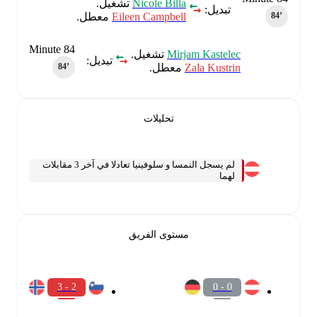
Nicole Billa
تشغيل.
تبديل:
Eileen Campbell
معطل.
84‎’‎
Minute 84
Mirjam Kastelec
تشغيل.
تبديل:
Zala Kustrin
معطل.
84‎’‎
تحليلات
لم يسجل النمسا و سلوفينيا تعادلا في آخر 3 مقابلات
لهما
مستوى الفريق
2 - 3
0 - 0