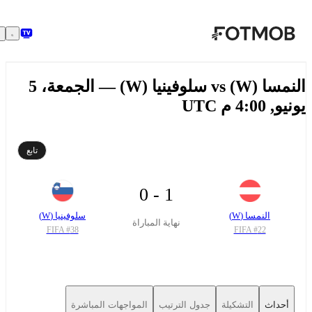
تخطَّ إلى المحتوى الرئيسي
النمسا (W) vs سلوفينيا (W) — الجمعة، 5
, 4:00 م UTC
تابع
1 - 0
النمسا (W)
سلوفينيا (W)
نهاية المباراة
FIFA #
38
FIFA #
22
أحداث
التشكيلة
جدول الترتيب
المواجهات المباشرة