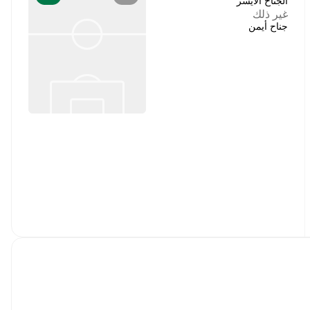
الجناح الأيسر
غير ذلك
جناح أيمن