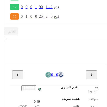
0
0
0
1
90
1
-
2
ف
ت
خ
8.2
0
1
0
0
25
2
-
0
ف
ت
خ
6.2
التالي
0 - 0
نوع
القدم اليسرى
التسديدة
الموقف
هجمة سريعة
-
0.49
النتيجة
فائتة
xGOT
xG