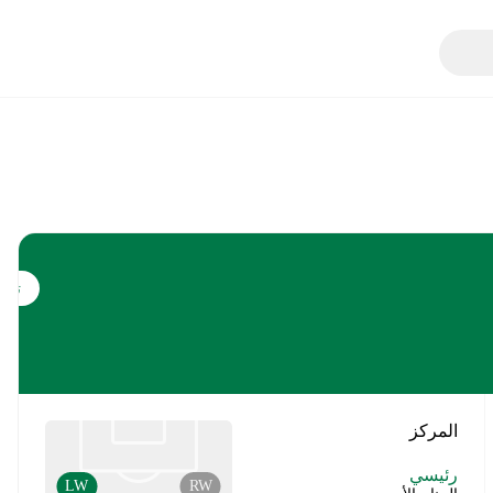
تابع
المركز
رئيسي
LW
RW