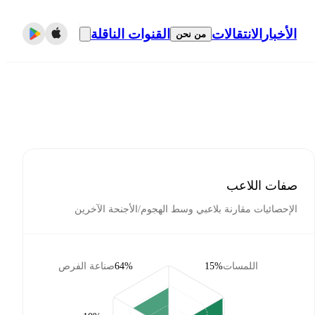
الأخبار
الانتقالات
القنوات الناقلة
من نحن
صفات اللاعب
الإحصائيات مقارنة بلاعبي وسط الهجوم/الأجنحة الآخرين
اللمسات
15‎%‎
64‎%‎
صناعة الفرص