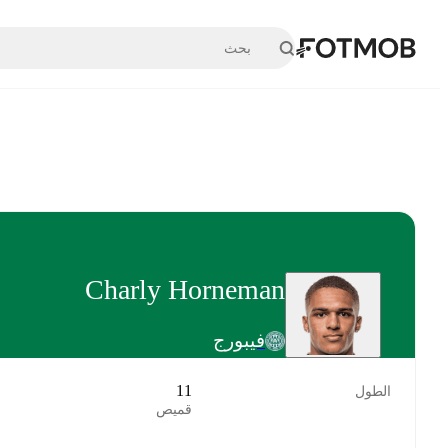
تخطَّ إلى المحتوى الرئيسي
Charly Horneman
فيبورج
11
الطول
قميص