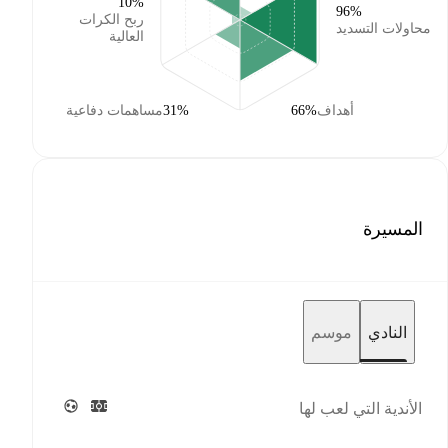
10‎%‎
96‎%‎
ربح الكرات
محاولات التسديد
العالية
أهداف
66‎%‎
31‎%‎
مساهمات دفاعية
المسيرة
النادي
موسم
الأندية التي لعب لها