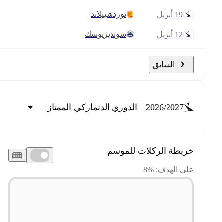
نوردشييلاند
19 أبريل
سونديريوسك
12 أبريل
السابق
2026/2027
خريطة الركلات للموسم
على الهدف: 8‎%‎