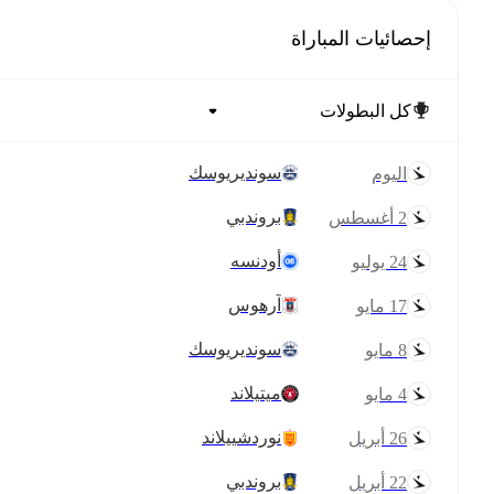
إحصائيات المباراة
سونديريوسك
اليوم
بروندبي
2 أغسطس
أودنسه
24 يوليو
آرهوس
17 مايو
سونديريوسك
8 مايو
ميتيلاند
4 مايو
نوردشييلاند
26 أبريل
بروندبي
22 أبريل