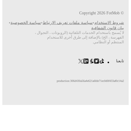
•
•
ات تعريف الارتباط
سياسة الخصوصية
ئية (الروبوتات ، التجوال ،
رق أخرى للاستخدام
production:306