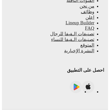
للرجال
للنساء