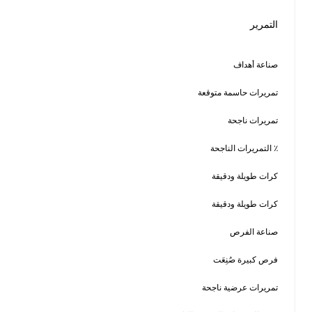
4
3.43
1,024
84.3‎%‎
67
56.8‎%‎
23
3
3