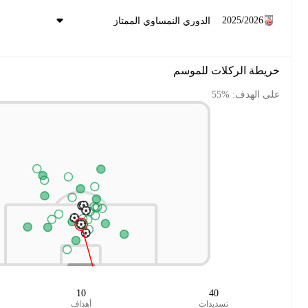
7.84
10
أهداف
xG