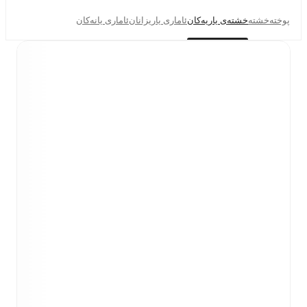
پوختە
خشتە
خشتەی یاریەکان
ئاماری یاریزانان
ئاماری یانەکان