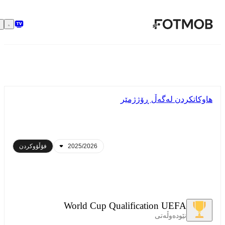
بازبڕە بۆ ناوەڕۆکی سەرەکی
هاوکاتکردن لەگەڵ ڕۆژژمێر
فۆڵۆوکردن
World Cup Qualification UEFA
نێودەوڵەتی