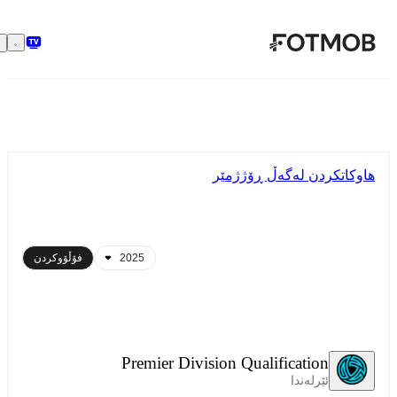
بازبڕە بۆ ناوەڕۆکی سەرەکی
هاوکاتکردن لەگەڵ ڕۆژژمێر
فۆڵۆوکردن
Premier Division Qualification
ئێرلەندا