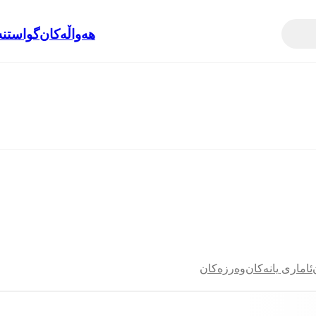
هەواڵەکان
گواستنە
ئاماری یانەکان
وەرزەکان