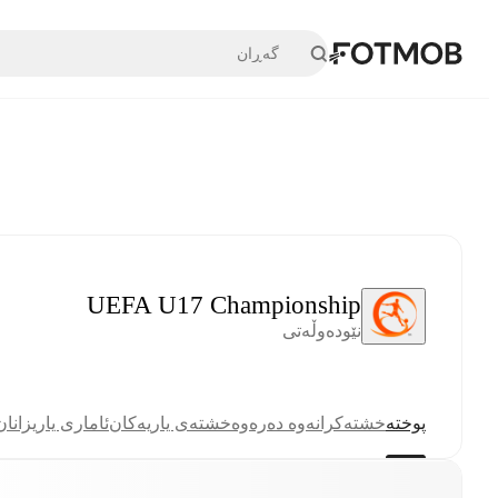
بازبڕە بۆ ناوەڕۆکی سەرەکی
UEFA U17 Championship
نێودەوڵەتی
پوختە
خشتە
کرانەوە دەرەوە
خشتەی یاریەکان
ئاماری یاریزانان