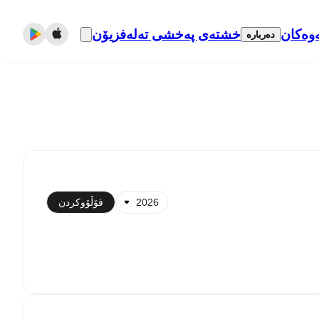
وەکان
خشتەی پەخشی تەلەفزیۆن
دەربارە
هاوکاتکردن لەگەڵ ڕۆژژمێر
فۆڵۆوکردن