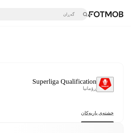
بازبڕە بۆ ناوەڕۆکی سەرەکی
Superliga Qualification
ڕۆمانیا
خشتەی یاریەکان