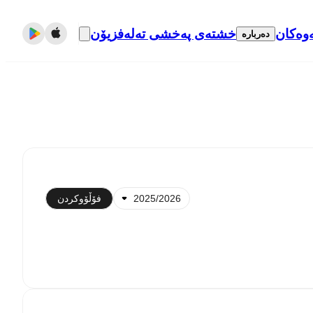
وەکان
خشتەی پەخشی تەلەفزیۆن
دەربارە
اوکاتکردن لەگەڵ ڕۆژژمێر
فۆڵۆوکردن