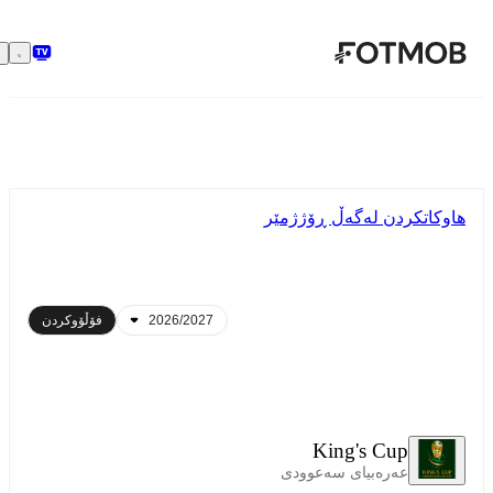
بازبڕە بۆ ناوەڕۆکی سەرەکی
هاوکاتکردن لەگەڵ ڕۆژژمێر
فۆڵۆوکردن
King's Cup
عەرەبیای سەعوودی