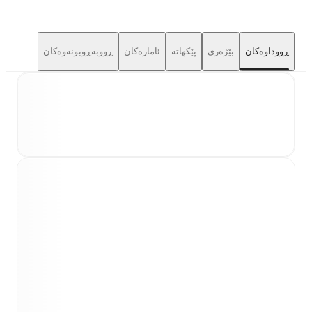
ڕووداوەکان
بێژەری
پێکهاتە
ئامارەکان
ڕووبەڕوبونەوەکان