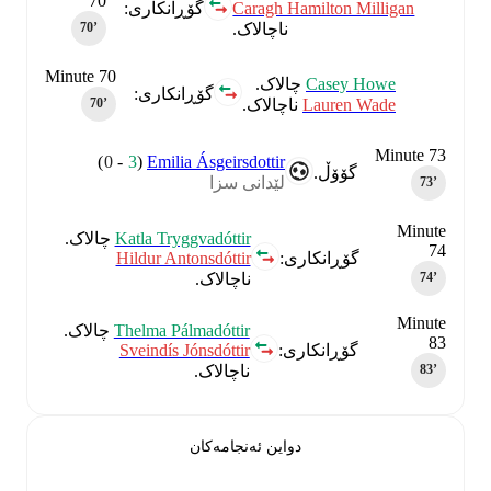
70
Caragh Hamilton Milligan
گۆڕانکاری:
ناچالاک.
70‎’‎
Minute 70
Casey Howe
چالاک.
گۆڕانکاری:
Lauren Wade
ناچالاک.
70‎’‎
Minute 73
)
0
-
3
(
Emilia Ásgeirsdottir
گۆۆڵ.
لێدانی سزا
73‎’‎
Minute
Katla Tryggvadóttir
چالاک.
74
Hildur Antonsdóttir
گۆڕانکاری:
ناچالاک.
74‎’‎
Minute
Thelma Pálmadóttir
چالاک.
83
Sveindís Jónsdóttir
گۆڕانکاری:
ناچالاک.
83‎’‎
دواین ئەنجامەکان