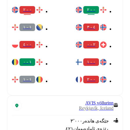
٠ - ٢
٠ - ٢
١ - ١
٤ - ٣
٠ - ٤
٢ - ٠
١ - ٠
٠ - ١
١ - ١
٠ - ٢
AVIS völlurinn
Reykjavík, Iceland
جێگەی هاندەر
٣٬٠٠٠
ڕێژەی ئامادەبووان
٤٢١