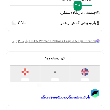
١٤ ٪
چیمەنی یاریگا
دەستکرد
بارودۆخی کەش و هەوا
‏-٤°C
UEFA Women's Nations League A Qualification یاری کۆتایی
کێ دەیباتەوە؟
X
یاری پێشبینیکردنی فوتمۆب بکە