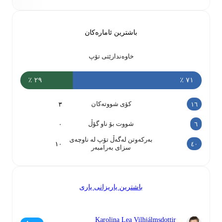
باشترین ئامارەکان
خاوەندارێتی تۆپ
٢٩ ٪
٧١ ٪
کۆی شووتەکان
٣
١٦
شووت بۆ ناو گۆڵ
٠
٦
بەرکەوتن لەگەڵ تۆپ لە ناوچەی
١٠
٤٠
سزای بەرامبەر
باشترین یاریزانی یاری
Karolina Lea Vilhjálmsdottir