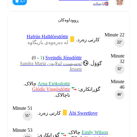
٨٫١
ئایسلاند
ڕووداوەکان
Minute 22
Hafrún Halldórsdóttir
کارتی زەرد.
لە دەرەوەی یاریگاوە
22‎’‎
Minute
)
0
-
1
(
Sveindís Jónsdóttir
32
گۆۆڵ.
ئەسیست لەلایەن Sandra Maria
Jessen
32‎’‎
Minute
Arna Eiriksdottir
چالاک.
46
Glódís Viggósdóttir
گۆڕانکاری:
ناچالاک.
46‎’‎
Minute 51
Abi Sweetlove
کارتی زەرد.
51‎’‎
Minute 53
Emily Wilson
چالاک.
گۆڕانکاری: