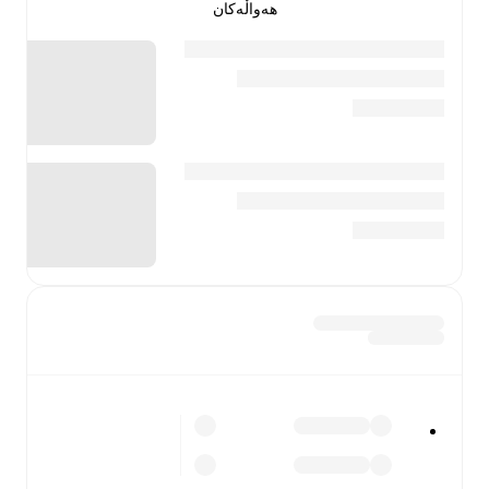
هەواڵەکان