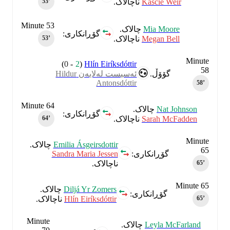
Kascie Weir
ناچالاک.
53‎’‎
Minute 53
Mia Moore
چالاک.
گۆڕانکاری:
Megan Bell
ناچالاک.
53‎’‎
Minute
)
0
-
2
(
Hlín Eiríksdóttir
58
گۆۆڵ.
ئەسیست لەلایەن Hildur
Antonsdóttir
58‎’‎
Minute 64
Nat Johnson
چالاک.
گۆڕانکاری:
Sarah McFadden
ناچالاک.
64‎’‎
Minute
Emilia Ásgeirsdottir
چالاک.
65
Sandra Maria Jessen
گۆڕانکاری:
ناچالاک.
65‎’‎
Minute 65
Diljá Yr Zomers
چالاک.
گۆڕانکاری:
Hlín Eiríksdóttir
ناچالاک.
65‎’‎
Minute
Leyla McFarland
چالاک.