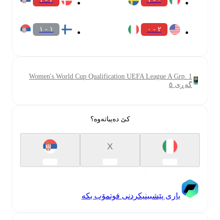
١ - ١
٢ - ٠
Women's World Cup Qualification UEFA League A Grp. 1
گەڕی ٥
کێ دەیباتەوە؟
X
یاری پێشبینیکردنی فوتمۆب بکە