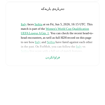
دەربارەی یاریەکە
Italy
faces
Serbia
at
on
Fri, Jun 5, 2026, 16:15 UTC
.
This
match is part of the
Women's World Cup Qualification
UEFA League A Grp. 1
. You can check the recent head-to-
head encounters, as well as full H2H record on this page
to see how
Italy
and
Serbia
have fared against each other
in the past. On FotMob, you can follow the
Italy
vs
Serbia
live score with a full set of match features,
including:
فراوانکردن
Live updates: Every goal, card, substitution and key
moment instantly delivered on FotMob.
Real-time extensive stats powered by Opta:
Possession, shots, corners, big chances created, xG,
momentum, and shot maps.
The lineups are: