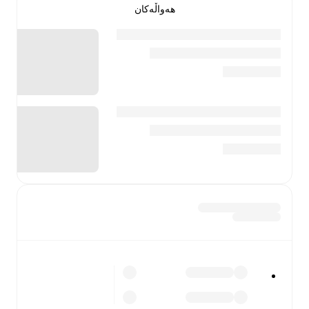
هەواڵەکان