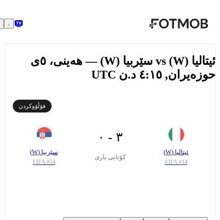
بازبڕە بۆ ناوەڕۆکی سەرەکی
ئیتالیا (W) vs سێربیا (W) — ھەینی، ٥ی
یران, ٤:١٥ د.ن UTC
فۆڵۆوکردن
٣ - ٠
ئیتالیا (W)
سێربیا (W)
کۆتایی یاری
FIFA #
34
FIFA #
14