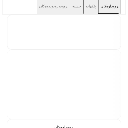
ڕووداوەکان
پێکهاتە
خشتە
ڕووبەڕوبونەوەکان
ڕووداوەکان