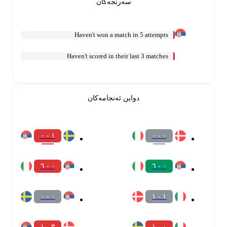
سەرنجەکان
Haven't won a match in 5 attempts
Haven't scored in their last 3 matches
دواین ئەنجامەکان
١ - ٠
٠ - ٠
٠ - ٦
٠ - ٦
٠ - ٠
١ - ١
٣ - ١
٠ - ١