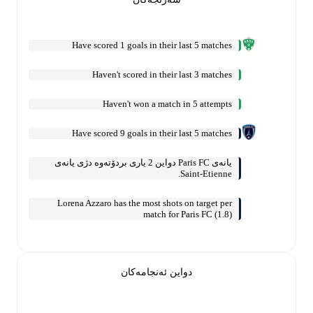
Have scored 1 goals in their last 5 matches
Haven't scored in their last 3 matches
Haven't won a match in 5 attempts
Have scored 9 goals in their last 5 matches
یانەی Paris FC دواین 2 یاری بردۆتەوە دژی یانەی
Saint-Etienne.
Lorena Azzaro has the most shots on target per
match for Paris FC (1.8)
دواین ئەنجامەکان