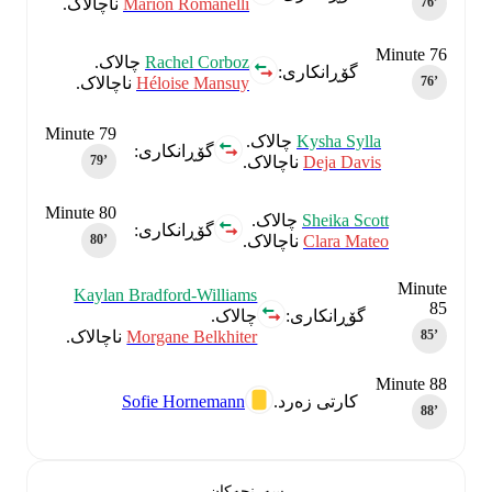
Marion Romanelli
ناچالاک.
76‎’‎
Minute 76
Rachel Corboz
چالاک.
گۆڕانکاری:
Héloise Mansuy
ناچالاک.
76‎’‎
Minute 79
Kysha Sylla
چالاک.
گۆڕانکاری:
Deja Davis
ناچالاک.
79‎’‎
Minute 80
Sheika Scott
چالاک.
گۆڕانکاری:
Clara Mateo
ناچالاک.
80‎’‎
Minute
Kaylan Bradford-Williams
85
چالاک.
گۆڕانکاری:
Morgane Belkhiter
ناچالاک.
85‎’‎
Minute 88
Sofie Hornemann
کارتی زەرد.
88‎’‎
سەرنجەکان