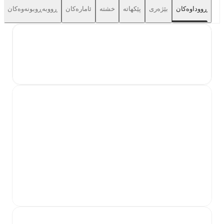
ڕووداوەکان
بێژەری
پێکهاتە
خشتە
ئامارەکان
ڕووبەڕوبونەوەکان