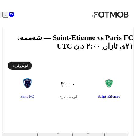
بازبڕە بۆ ناوەڕۆکی سەرەکی
Saint-Etienne vs Paris FC — شەممە،
٢ د.ن UTC
فۆڵۆوکردن
٠ - ٣
Paris FC
Saint-Etienne
کۆتایی یاری