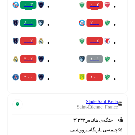
٣ - ٠
٢ - ٠
٠ - ٤
٠ - ٢
٢ - ٠
٤ - ٠
٢ - ٣
١ - ١
٠ - ٣
٠ - ١
Stade Salif Keita
Saint-Étienne, France
جێگەی هاندەر
٣٬٣٣٣
چیمەنی یاریگا
سرووشتی