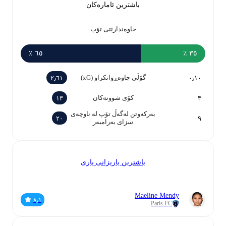
باشترین ئامارەکان
خاوەندارێتی تۆپ
٦٥ ٪
٣٥ ٪
گۆڵی چاوەڕوانکراو (xG)
٢٫٦١
٠٫١٠
کۆی شووتەکان
١٣
٣
بەرکەوتن لەگەڵ تۆپ لە ناوچەی
٢٠
٩
سزای بەرامبەر
باشترین یاریزانی یاری
Maeline Mendy
٨٫١
Paris FC