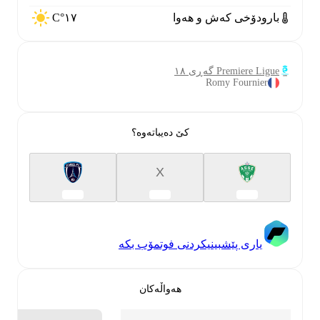
بارودۆخی کەش و هەوا
١٧°C
Premiere Ligue گەڕی ١٨
Romy Fournier
کێ دەیباتەوە؟
X
یاری پێشبینیکردنی فوتمۆب بکە
هەواڵەکان