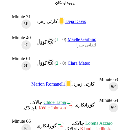
ڕووداوەکان
Minute 31
Deja Davis
کارتی زەرد.
31‎’‎
Minute 40
)
1
-
0
(
Maëlle Garbino
گۆۆڵ.
لێدانی سزا
40‎’‎
Minute 61
)
2
-
0
(
Clara Mateo
گۆۆڵ.
61‎’‎
Minute 63
Marion Romanelli
کارتی زەرد.
63‎’‎
Minute 64
Chloe Tapia
چالاک.
گۆڕانکاری:
Kédie Johnson
ناچالاک.
64‎’‎
Minute 66
Lorena Azzaro
چالاک.
گۆڕانکاری:
Klaudia Jedlinska
ناچالاک.
66‎’‎