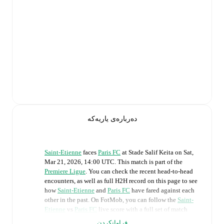
دەربارەی یاریەکە
Saint-Etienne
faces
Paris FC
at
Stade Salif Keita
on
Sat,
Mar 21, 2026, 14:00 UTC
.
This match is part of the
Premiere Ligue
. You can check the recent head-to-head
encounters, as well as full H2H record on this page to see
how
Saint-Etienne
and
Paris FC
have fared against each
other in the past. On FotMob, you can follow the
Saint-
Etienne
vs
Paris FC
live score with a full set of match
features, including:
فراوانکردن