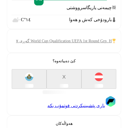
چیمەنی یاریگا
سرووشتی
بارودۆخی کەش و هەوا
١٤°C
World Cup Qualification UEFA 1st Round Grp. H گەڕی ٧
کێ دەیباتەوە؟
X
یاری پێشبینیکردنی فوتمۆب بکە
هەواڵەکان