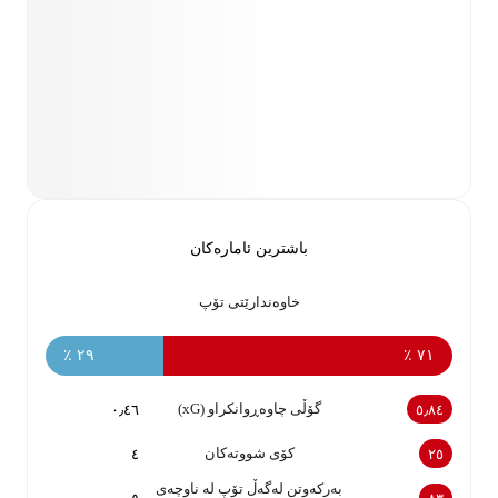
باشترین ئامارەکان
خاوەندارێتی تۆپ
٢٩ ٪
٧١ ٪
گۆڵی چاوەڕوانکراو (xG)
٠٫٤٦
٥٫٨٤
کۆی شووتەکان
٤
٢٥
بەرکەوتن لەگەڵ تۆپ لە ناوچەی