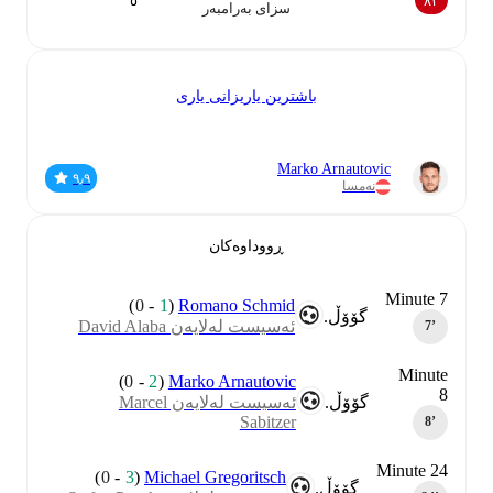
٥
٨٣
سزای بەرامبەر
باشترین یاریزانی یاری
Marko Arnautovic
٩٫٩
نەمسا
ڕووداوەکان
Minute 7
)
0
-
1
(
Romano Schmid
گۆۆڵ.
ئەسیست لەلایەن David Alaba
7‎’‎
Minute
)
0
-
2
(
Marko Arnautovic
8
گۆۆڵ.
ئەسیست لەلایەن Marcel
Sabitzer
8‎’‎
Minute 24
)
0
-
3
(
Michael Gregoritsch
گۆۆڵ.