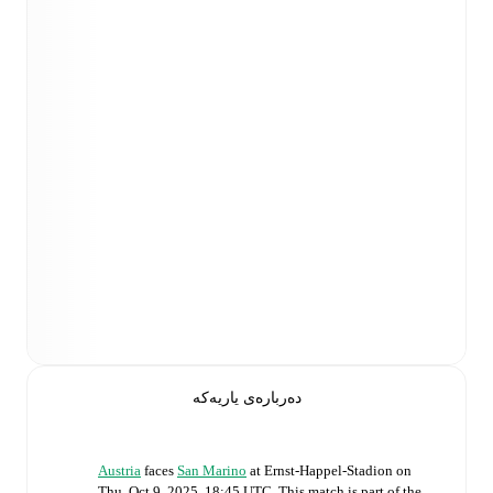
دەربارەی یاریەکە
Austria
faces
San Marino
at
Ernst-Happel-Stadion
on
Thu, Oct 9, 2025, 18:45 UTC
.
This match is part of the