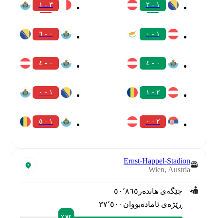
٣ - ١
١ - ٢
٠ - ٦
١ - ٠
٠ - ٤
٠ - ٤
١ - ٠
٢ - ١
١ - ٥
٢ - ٠
Ernst-Happel-Stadion
Wien, Austria
جێگەی هاندەر
٥٠٬٨٦٥
ڕێژەی ئامادەبووان
٣٧٬٥٠٠
٧٤ ٪