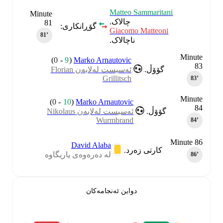
Matteo Sammaritani
Minute
چالاک.
81
گۆڕانکاری:
Giacomo Matteoni
81‎’‎
ناچالاک.
Minute
)
0
-
9
(
Marko Arnautovic
83
گۆۆڵ.
ئەسیست لەلایەن Florian
Grillitsch
83‎’‎
Minute
)
0
-
10
(
Marko Arnautovic
84
گۆۆڵ.
ئەسیست لەلایەن Nikolaus
Wurmbrand
84‎’‎
Minute 86
David Alaba
کارتی زەرد.
لە دەرەوەی یاریگاوە
86‎’‎
دواین ئەنجامەکان