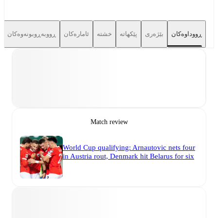
ڕووداوەکان
بێژەری
پێکهاتە
خشتە
ئامارەکان
ڕووبەڕوبونەوەکان
Match review
World Cup qualifying: Arnautovic nets four
in Austria rout, Denmark hit Belarus for six