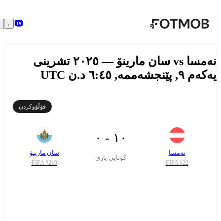
بازبڕە بۆ ناوەڕۆکی سەرەکی
نەمسا vs سان مارینۆ — ٢٠٢٥ تشرینی
 پێنجشەممە, ٦:٤٥ د.ن UTC
فۆڵۆوکردن
١٠ - ٠
نەمسا
سان مارینۆ
کۆتایی یاری
FIFA #
210
FIFA #
22