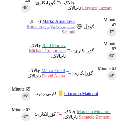
46
چالاک.
گۆڕانکاری:
Lorenzo Lazzari
ناچالاک.
46‎’‎
Minute
)
0
-
7
(
Marko Arnautovic
47
گۆۆڵ.
ئەسیست لەلایەن Romano
Schmid
47‎’‎
Minute
Raul Florucz
چالاک.
63
Michael Gregoritsch
گۆڕانکاری:
ناچالاک.
63‎’‎
Minute 63
Marco Friedl
چالاک.
گۆڕانکاری:
David Alaba
ناچالاک.
63‎’‎
Minute 65
Giacomo Matteoni
کارتی زەرد.
65‎’‎
Minute 67
Marcello Mularoni
چالاک.
گۆڕانکاری:
Samuele Zannoni
ناچالاک.
67‎’‎