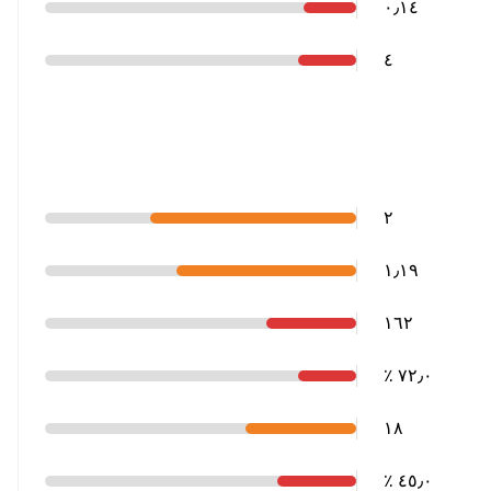
٠٫١٤
٤
٢
١٫١٩
١٦٢
٧٢٫٠ ٪
١٨
٤٥٫٠ ٪