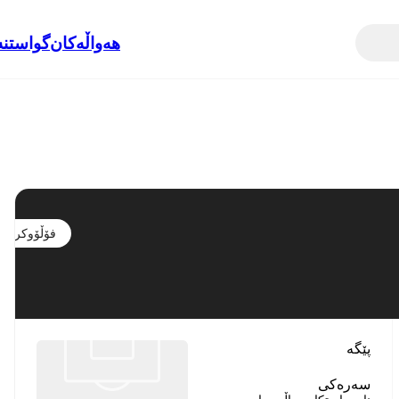
هەواڵەکان
گواستنە
فۆڵۆوکردن
پێگە
سەرەکی