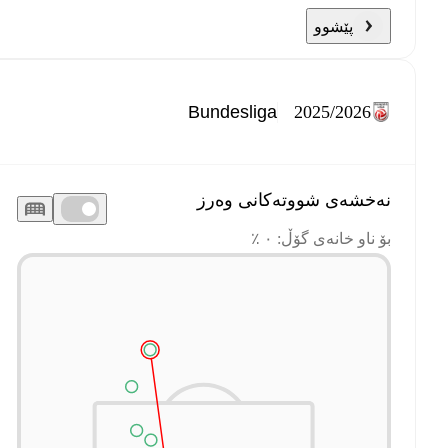
پێشوو
2025/2026
نەخشەی شووتەکانی وەرز
بۆ ناو خانەی گۆڵ: ٠ ٪