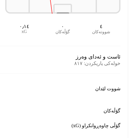
٠٫١٤
٠
٤
xG
شووتەکان
گۆڵەکان
ئاست و ئەدای وەرز
خولەکی یاریکردن
:
٨١٧
شووت لێدان
گۆڵەکان
گۆڵی چاوەڕوانکراو (xG)