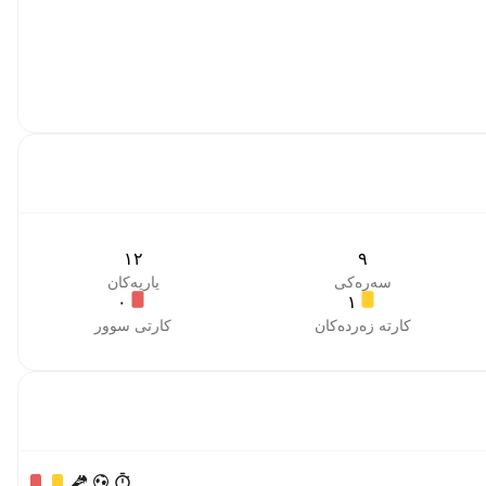
١٢
٩
سەرەکی
یاریەکان
٠
١
کارتە زەردەکان
کارتی سوور