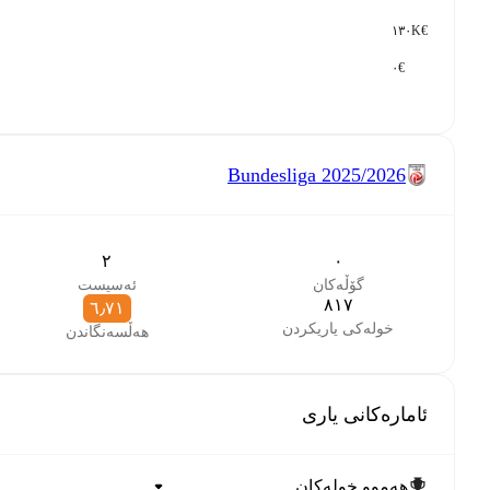
€١٣٠K
€٠
Bundesliga
2025/2026
٢
٠
گۆڵەکان
ئەسیست
٨١٧
٦٫٧١
خولەکی یاریکردن
هەڵسەنگاندن
ئامارەکانی یاری