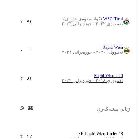
WSG Tirol
(گواستنەوەی خۆڕای)
٢
٩١
تەمووزی ٢٠٢٢ - حوزەیرانی ٢٠٢٦
Rapid Wien
٠
٦
ئەیلوولی ٢٠٢٠ - حوزەیرانی ٢٠٢٢
Rapid Wien U20
٣
٨١
تەمووزی ٢٠١٨ - حوزەیرانی ٢٠٢٢
ژیانی پیشەگەری
SK Rapid Wien Under 18
٣
٢٢