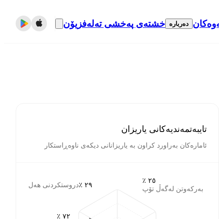
وەکان
خشتەی پەخشی تەلەفزیۆن
دەربارە
تایبەتمەندیەکانی یاریزان
ئامارەکان بەراورد کراون بە یاریزانانی دیکەی ناوەڕاستکار
٢٥ ٪
٢٩ ٪
دروستکردنی هەل
بەرکەوتن لەگەڵ تۆپ
٧٢ ٪