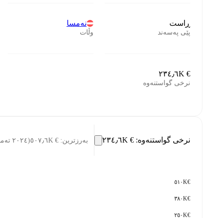
ڕاست
نەمسا
پێی پەسەند
وڵات
€ ٢٣٤٫٦K
نرخی گواستنەوە
نرخی گواستنەوە
:
€ ٢٣٤٫٦K
بەرزترین
:
€ ٥٠٧٫٦K
(
٢٠٢٤ تەمووز ٣١
€٥١٠K
€٣٨٠K
€٢٥٠K