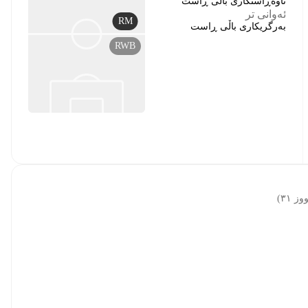
ناوەڕاستکاری باڵی ڕاست
ئەوانی تر
RM
بەرگریکاری باڵی ڕاست
RWB
)