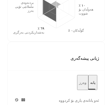
بردنەوەی
١٠ ٪
ململانێی تۆپی
هەوڵدان بۆ
بەرز
شووت
٦٩ ٪
گۆڵەکان
٠ ٪
بەشداریکردنی بەرگری
ژیانی پیشەگەری
یانە
وەرز
ئەو یانانەی یاری بۆ کردووە