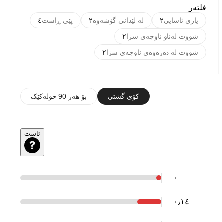
فلتەر
یاری ئاسایی
٢
لە لێدانی گۆشەوە
٢
پێی ڕاست
٤
شووت لەناو ناوچەی سزا
٢
شووت لە دەرەوەی ناوچەی سزا
٢
کۆی گشتی
بۆ هەر 90 خولەکێک
ئاست
٠
٠٫١٤