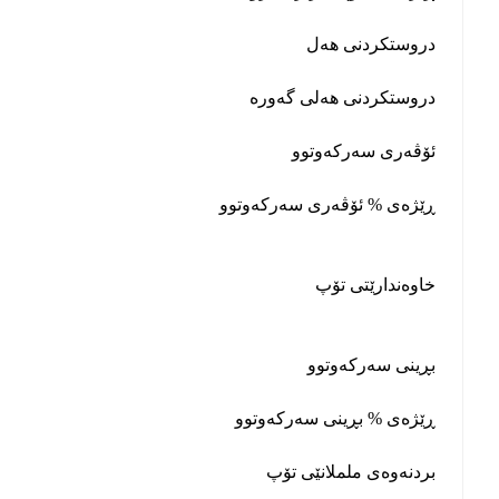
دروستکردنی هەل
دروستکردنی هەلی گەورە
ئۆڤەری سەرکەوتوو
ڕێژەی % ئۆڤەری سەرکەوتوو
خاوەندارێتی تۆپ
بڕینی سەرکەوتوو
ڕێژەی % بڕینی سەرکەوتوو
بردنەوەی ململانێی تۆپ