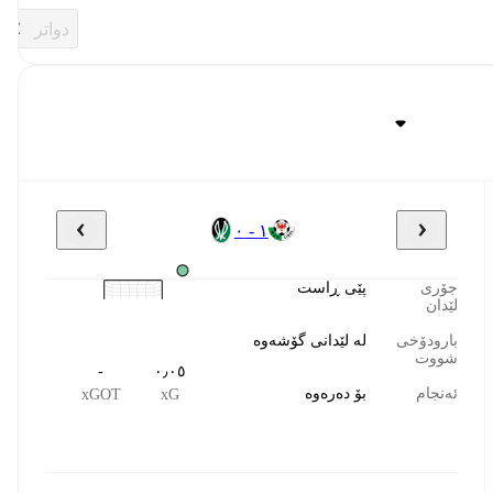
دواتر
١ - ٠
جۆری
پێی ڕاست
لێدان
بارودۆخی
لە لێدانی گۆشەوە
شووت
-
٠٫٠٥
ئەنجام
بۆ دەرەوە
xGOT
xG