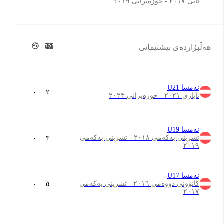
ئابی ٢٠١٧ - حوزەیرانی ٢٠١٩
هەڵبژاردەی نیشتیمانی
نەمسا U21
٠
٢
ئایاری ٢٠٢١ - حوزەیرانی ٢٠٢٣
نەمسا U19
تشرینی یەکەمی ٢٠١٨ - تشرینی یەکەمی
٠
٣
٢٠١٩
نەمسا U17
کانوونی دووەمی ٢٠١٦ - تشرینی یەکەمی
٠
٥
٢٠١٧