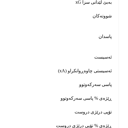
xG بەبێ لێدانی سزا
شووتەکان
پاسدان
ئەسیست
ئەسیستی چاوەڕوانکراو (xA)
پاسی سەرکەوتوو
ڕێژەی % پاسی سەرکەوتوو
تۆپی درێژی دروست
ڕێژەی % تۆپی درێژی دروست