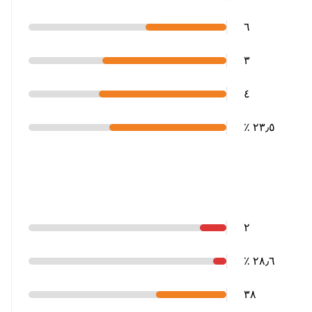
٦
٣
٤
٢٣٫٥ ٪
٢
٢٨٫٦ ٪
٣٨