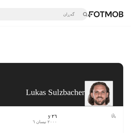
بازبڕە بۆ ناوەڕۆکی سەرەکی
Lukas Sulzbacher
٢٦ y
باڵا
٢٠٠٠ نیسان ٦