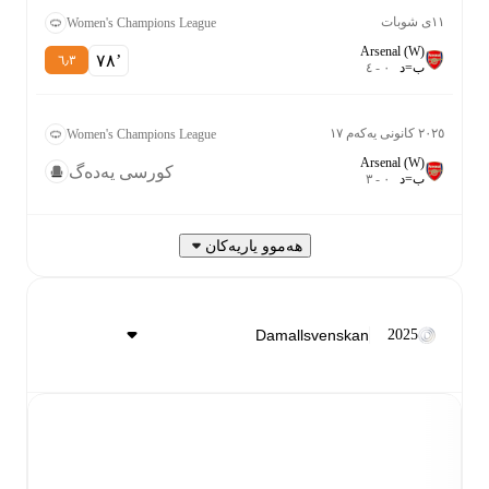
١١ی شوبات
Women's Champions League
Arsenal (W)
٧٨‎’‎
٦٫٣
ب
=
د
٠
-
٤
٢٠٢٥ کانونی یەکەم ١٧
Women's Champions League
Arsenal (W)
کورسی یەدەگ
ب
=
د
٠
-
٣
هەموو یاریەکان
2025