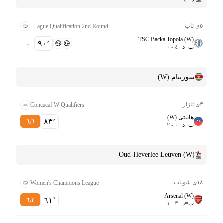
٥ی ئاب
Women's Champions League Qualification 2nd Round
TSC Backa Topola (W)
-
٩٠‎’‎
ب
=
د
٤
-
٠
سورینام (W)
٣ی ئازار
Concacaf W Qualifiers
هاییتی (W)
٨٣‎’‎
٦٫٦
ب
=
د
٠
-
٢
Oud-Heverlee Leuven (W)
١٨ی شوبات
Women's Champions League
Arsenal (W)
٦١‎’‎
٦٫٢
ب
=
د
٣
-
١