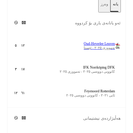
یانە
وەرز
ئەو یانانەی یاری بۆ کردووە
Oud-Heverlee Leuven
٥
١٢
تەمووزی ٢٠٢٥ - ئێستا
IFK Norrköping DFK
٣
١٧
کانوونی دووەمی ٢٠٢٥ - تەمووزی ٢٠٢٥
Feyenoord Rotterdam
١٢
٦١
ئابی ٢٠٢١ - کانوونی دووەمی ٢٠٢٥
هەڵبژاردەی نیشتیمانی