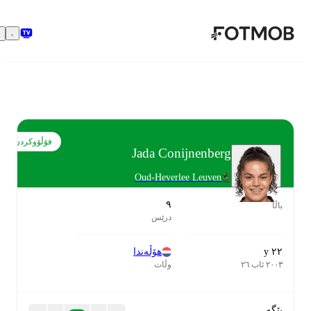
بازبڕە بۆ ناوەڕۆکی سەرەکی
فۆڵۆوکردن
Jada Conijnenberg
Oud-Heverlee Leuven
٩
باڵا
درێس
٢٢ y
هۆڵەندا
٢٠٠٣ ئاب ٢٦
وڵات
پێگە