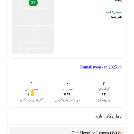
ST
سەرەکی
هێرشبەر
Damallsvenskan
2025
٦
٠
٢
گۆڵەکان
ئەسیست
سەرەکی
١
٥٣٤
١٢
یاریەکان
خولەکی یاریکردن
کارتە زەردەکان
ئامارەکانی یاری
Oud-Heverlee Leuven (W)