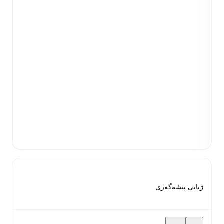
ژیانی پیشەگەری