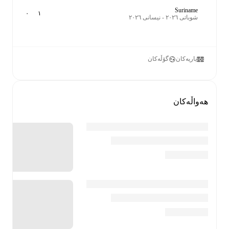
Suriname
٠
١
شوباتی ٢٠٢٦ - نیسانی ٢٠٢٦
یاریەکان
گۆڵەکان
هەواڵەکان