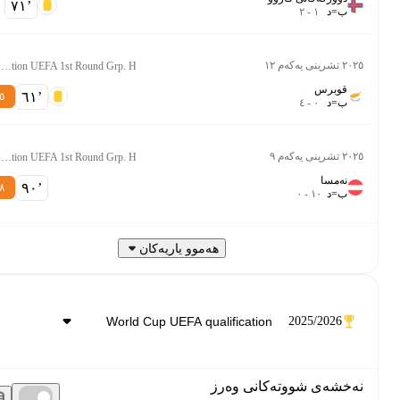
-
٧١‎’‎
ب
=
د
١
-
٢
٢٠٢٥ تشرینی یەکەم ١٢
World Cup Qualification UEFA 1st Round Grp. H
قوبرس
٦١‎’‎
٦٫٥
ب
=
د
٠
-
٤
٢٠٢٥ تشرینی یەکەم ٩
World Cup Qualification UEFA 1st Round Grp. H
نەمسا
٩٠‎’‎
٦٫٨
ب
=
د
١٠
-
٠
هەموو یاریەکان
2025/2026
نەخشەی شووتەکانی وەرز