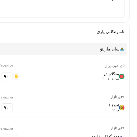
ئامارەکانی یاری
سان مارینۆ
٥ی حوزەیران
Friendlies
بەنگلادیش
-
٩٠‎’‎
ب
=
د
١
-
٢
٣١ی ئازار
Friendlies
ئەندۆرا
-
٩٠‎’‎
ب
=
د
٠
-
٠
٢٨ی ئازار
Friendlies
دوورگەکانی فاروو