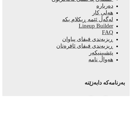
دەربارە
هەلی کار
لەگەڵ ئێمە ڕیکلام بکە
Lineup Builder
FAQ
ڕیزبەندی فیفای پیاوان
ڕیزبەندی فیفای ئافرەتان
پێشبینیکەر
هەواڵ نامە
نامەکە دابەزێنە