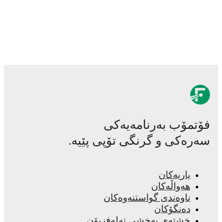
تمۆب بەرنامەیەکی
رەکی و گرنگی تۆپی پێیە.
یاریەکان
هەواڵەکان
ناوەندی گواستنەوەکان
دەنگۆکان
خشتەی پەخشی تەلەفزیۆن