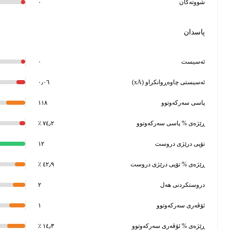
شووتەکان
٠
پاسدان
ئەسیست
٠
ئەسیستی چاوەڕوانکراو (xA)
٠٫٠٦
پاسی سەرکەوتوو
١١٨
ڕێژەی % پاسی سەرکەوتوو
٧٤٫٢ ٪
تۆپی درێژی دروست
١٢
ڕێژەی % تۆپی درێژی دروست
٤٢٫٩ ٪
دروستکردنی هەل
٢
ئۆڤەری سەرکەوتوو
١
ڕێژەی % ئۆڤەری سەرکەوتوو
١٤٫٣ ٪