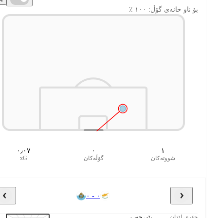
بۆ ناو خانەی گۆڵ: ١٠٠ ٪
٠٫٠٧
٠
١
شووتەکان
گۆڵەکان
xG
٠ - ٠
جۆری لێدان
پێی چەپ