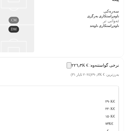
سەرەکی
ناوەڕاستکاری بەرگری
CM
ئەوانی تر
ناوەڕاستکاری ناوەند
DM
نرخی گواستنەوە
:
€ ٢٢٦٫٣K
بەرزترین
:
€ ٢٩٠٫٣K
(
٢٠٢٤ ئایار ٣١
)
€٢٩٠K
€٢٢٠K
€١٥٠K
€٧٣K
€٠