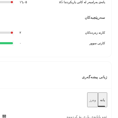
xG یانەی بەرامبەر لە کاتی یاریکردندا
١٦٫٠٥
سەرپێچیەکان
کارتە زەردەکان
٢
کارتی سوور
٠
ژیانی پیشەگەری
یانە
وەرز
ئەو یانانەی یاری بۆ کردووە