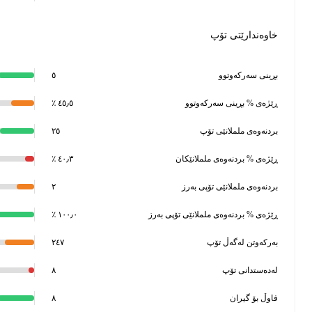
خاوەندارێتی تۆپ
بڕینی سەرکەوتوو
٥
ڕێژەی % بڕینی سەرکەوتوو
٤٥٫٥ ٪
بردنەوەی ململانێی تۆپ
٢٥
ڕێژەی % بردنەوەی ململانێکان
٤٠٫٣ ٪
بردنەوەی ململانێی تۆپی بەرز
٢
ڕێژەی % بردنەوەی ململانێی تۆپی بەرز
١٠٠٫٠ ٪
بەرکەوتن لەگەڵ تۆپ
٢٤٧
لەدەستدانی تۆپ
٨
فاوڵ بۆ گیران
٨