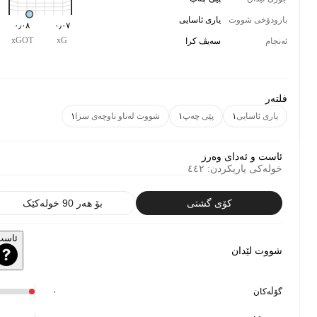
بارودۆخی شووت
یاری ئاسایی
٠٫٠٨
٠٫٠٧
xGOT
xG
ئەنجام
سەیڤ کرا
فلتەر
یاری ئاسایی
١
پێی چەپ
١
شووت لەناو ناوچەی سزا
١
ئاست و ئەدای وەرز
خولەکی یاریکردن
:
٤٤٢
کۆی گشتی
بۆ هەر 90 خولەکێک
ئاست
شووت لێدان
گۆڵەکان
٠