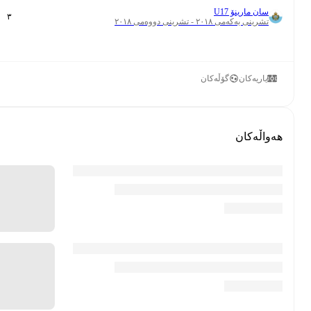
سان مارینۆ U17
٠
٣
تشرینی یەکەمی ٢٠١٨ - تشرینی دووەمی ٢٠١٨
یاریەکان
گۆڵەکان
هەواڵەکان