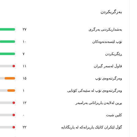
بەرگریکردن
بەشداریکردنی بەرگری
٢٧
تۆپ لێسەندنەوەکان
١٠
ڕێگریکردن
٧
فاوڵ لەسەر گیران
١١
وەرگرتنەوەی تۆپ
١٥
وەرگرتنەوەی تۆپ لە سێیەکی کۆتایی
١
بڕین لەلایەن یاریزانانی بەرامبەر
١٢
کلین شیت
٠
گۆڵ لێکران کاتێک یاریزانەکە لە یاریگادایە
٢٢