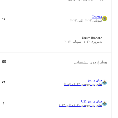
Cosmos
٢
١٥
شوباتی ٢٠٢٣ - ئابی ٢٠٢٣
United Riccione
تەمووزی ٢٠٢٢ - شوباتی ٢٠٢٣
هەڵبژاردەی نیشتیمانی
سان مارینۆ
٠
٢٦
تشرینی دووەمی ٢٠٢٢ - ئێستا
سان مارینۆ U21
٠
٤
تشرینی دووەمی ٢٠٢٠ - ئابی ٢٠٢٣