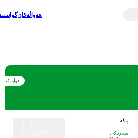
هەواڵەکان
گواستنە
فۆڵۆوکردن
پێگە
سەرەکی