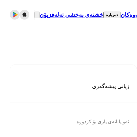
وەکان
خشتەی پەخشی تەلەفزیۆن
دەربارە
ژیانی پیشەگەری
ئەو یانانەی یاری بۆ کردووە