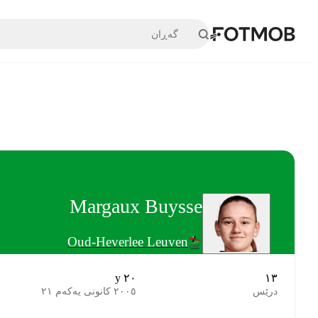
بازبڕە بۆ ناوەڕۆکی سەرەکی
Margaux Buysse
Oud-Heverlee Leuven
٢٠ y
١٣
درێس
٢٠٠٥ کانونی یەکەم ٢١