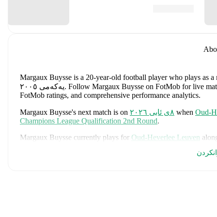
Abo
Margaux Buysse
is a 20-year-old football player who plays as a
Follow Margaux Buysse on FotMob for live match up
.
یەکەمی ٢٠٠٥
FotMob ratings, and comprehensive performance analytics.
Oud-He
when
٨ی ئابی ٢٠٢٦
's next match is on
Margaux Buysse
Champions League Qualification 2nd Round
.
Margaux Buysse
currently plays for
Oud-Heverlee Leuven
alon
Nagy
,
Zenia Mertens
,
Alixe Bosteels
,
Sára Pusztai
,
Jada Conijn
انکردن
Demol
,
Jinthe Schepers
,
Axelle van Besauw
,
Kadhiya De Ceust
Manon Heremans
,
Flo Hermans
,
Nel Neyrinck
,
Janthe Ruymen
Raay
,
Lowiese Seynhaeve
,
Julie Biesmans
,
Norah Buijsrogge
,
L
Antonissen
,
Zoe Kasongo
,
Lente Gerard
,
and
Mei Wei Rispens
.
statistics, performance ratings, and career information.
Margaux Buysse
is from
Belgium
, and the
national team include
Mechele
,
Maxim De Cuyper
,
Axel Witsel
,
Kevin De Bruyne
,
Yo