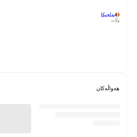
بەلجیکا
وڵات
هەواڵەکان