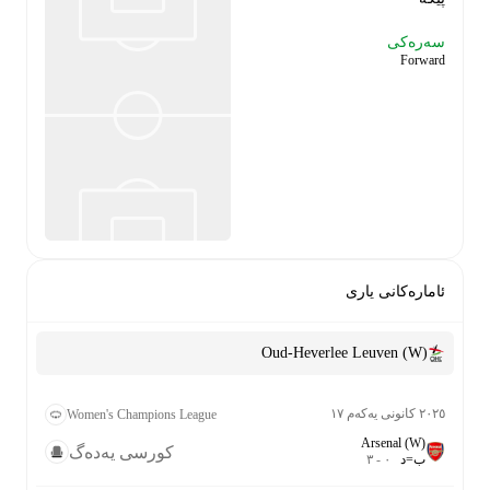
سەرەکی
Forward
ئامارەکانی یاری
Oud-Heverlee Leuven (W)
٢٠٢٥ کانونی یەکەم ١٧
Women's Champions League
Arsenal (W)
کورسی یەدەگ
ب
=
د
٠
-
٣