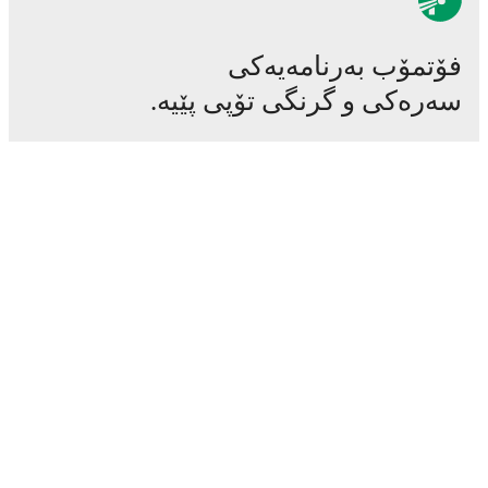
فۆتمۆب بەرنامەیەکی
سەرەکی و گرنگی تۆپی پێیە.
یاریەکان
هەواڵەکان
ناوەندی گواستنەوەکان
دەنگۆکان
خشتەی پەخشی تەلەفزیۆن
دەربارە
هەلی کار
لەگەڵ ئێمە ڕیکلام بکە
Lineup Builder
FAQ
ڕیزبەندی فیفای پیاوان
ڕیزبەندی فیفای ئافرەتان
پێشبینیکەر