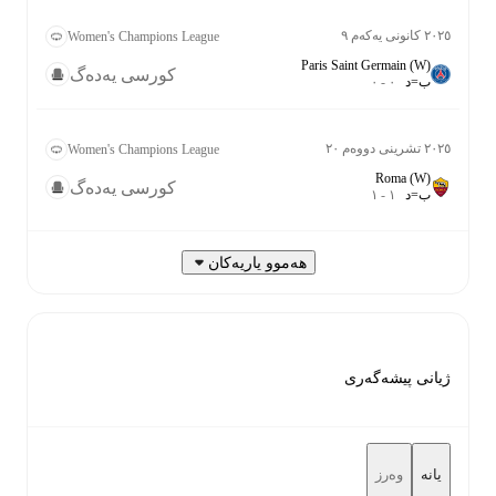
٢٠٢٥ کانونی یەکەم ٩
Women's Champions League
Paris Saint Germain (W)
کورسی یەدەگ
ب
=
د
٠
-
٠
٢٠٢٥ تشرینی دووەم ٢٠
Women's Champions League
Roma (W)
کورسی یەدەگ
ب
=
د
١
-
١
هەموو یاریەکان
ژیانی پیشەگەری
یانە
وەرز