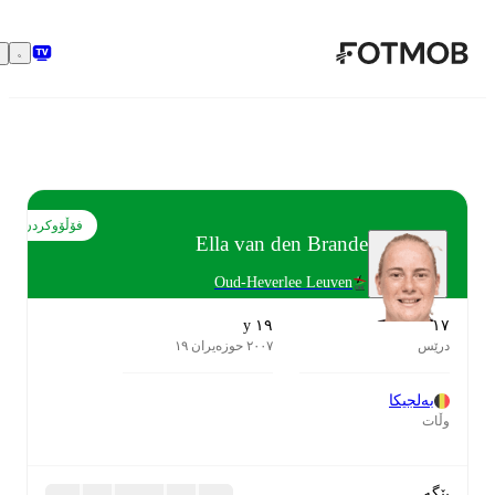
بازبڕە بۆ ناوەڕۆکی سەرەکی
فۆڵۆوکردن
Ella van den Brande
Oud-Heverlee Leuven
١٩ y
١٧
درێس
٢٠٠٧ حوزەیران ١٩
بەلجیکا
وڵات
پێگە