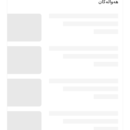
هەواڵەکان