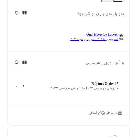
ئەو یانانەی یاری بۆ کردووە
Oud-Heverlee Leuven
تەمووزی ٢٠٢٥ - حوزەیرانی ٢٠٢٦
هەڵبژاردەی نیشتیمانی
Belgium Under 17
٠
٤
کانوونی دووەمی ٢٠٢٣ - تشرینی یەکەمی ٢٠٢٣
یاریەکان
گۆڵەکان