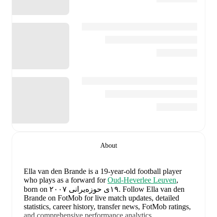
About
Ella van den Brande
is a 19-year-old football player
who plays as a forward
for
Oud-Heverlee Leuven
,
Follow Ella van den
.
born on ١٩ی حوزەیرانی ٢٠٠٧
Brande on FotMob for live match updates, detailed
statistics, career history, transfer news, FotMob ratings,
and comprehensive performance analytics.