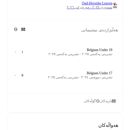
Oud-Heverlee Leuven
تەمووزی ٢٠٢٥ - حوزەیرانی ٢٠٢٦
هەڵبژاردەی نیشتیمانی
Belgium Under 19
٠
١
تشرینی یەکەمی ٢٠٢٥ - تشرینی یەکەمی ٢٠٢٥
Belgium Under 17
٠
٥
تشرینی دووەمی ٢٠٢٤ - تشرینی یەکەمی ٢٠٢٥
یاریەکان
گۆڵەکان
هەواڵەکان