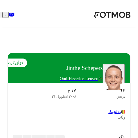
بازبڕە بۆ ناوەڕۆکی سەرەکی
فۆڵۆوکردن
Jinthe Schepers
Oud-Heverlee Leuven
١٧ y
١٣
درێس
٢٠٠٨ ئەیلوول ٢١
بەلجیکا
وڵات
پێگە