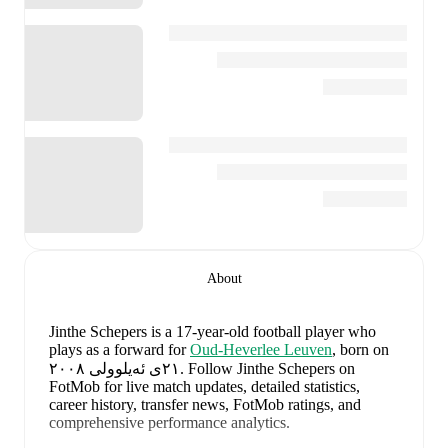
About
Jinthe Schepers
is a 17-year-old football player who
plays as a forward
for
Oud-Heverlee Leuven
, born on
Follow Jinthe Schepers on
.
٢١ی ئەیلوولی ٢٠٠٨
FotMob for live match updates, detailed statistics,
career history, transfer news, FotMob ratings, and
comprehensive performance analytics.