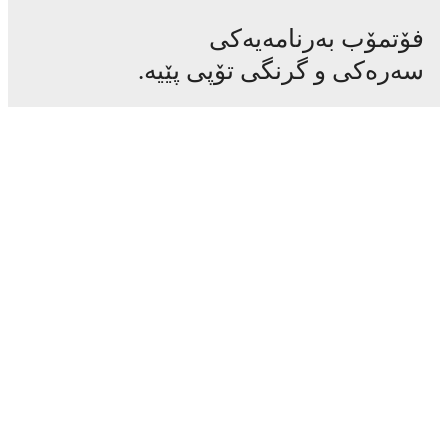
فۆتمۆب بەرنامەیەکی
سەرەکی و گرنگی تۆپی پێیە.
یاریەکان
هەواڵەکان
ناوەندی گواستنەوەکان
دەنگۆکان
خشتەی پەخشی تەلەفزیۆن
دەربارە
هەلی کار
لەگەڵ ئێمە ڕیکلام بکە
Lineup Builder
FAQ
ڕیزبەندی فیفای پیاوان
ڕیزبەندی فیفای ئافرەتان
پێشبینیکەر
هەواڵ نامە