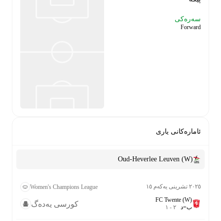
سەرەکی
Forward
ئامارەکانی یاری
Oud-Heverlee Leuven (W)
٢٠٢٥ تشرینی یەکەم ١٥
Women's Champions League
FC Twente (W)
کورسی یەدەگ
ب
=
د
٢
-
١