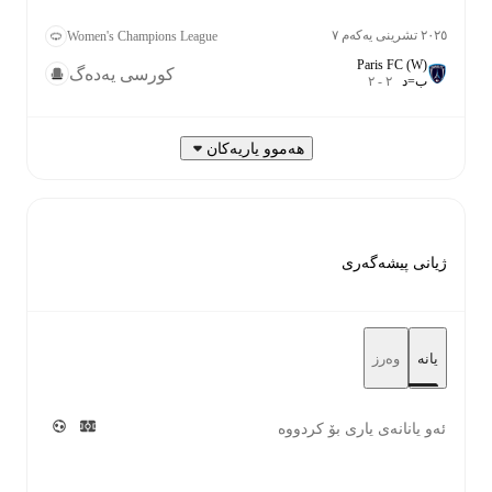
٢٠٢٥ تشرینی یەکەم ٧
Women's Champions League
Paris FC (W)
کورسی یەدەگ
ب
=
د
٢
-
٢
هەموو یاریەکان
ژیانی پیشەگەری
یانە
وەرز
ئەو یانانەی یاری بۆ کردووە