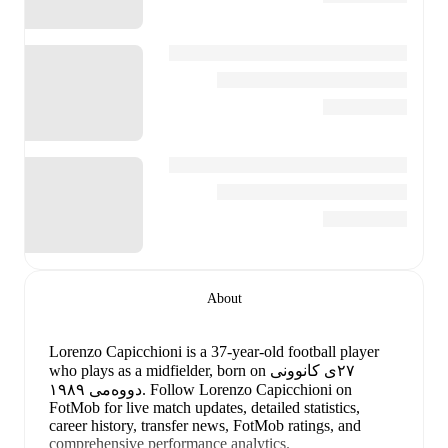
About
Lorenzo Capicchioni
is a 37-year-old football player
, born on ٢٧ی کانوونی
who plays as a midfielder
Follow Lorenzo Capicchioni on
.
دووەمی ١٩٨٩
FotMob for live match updates, detailed statistics,
career history, transfer news, FotMob ratings, and
comprehensive performance analytics.