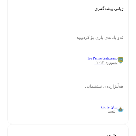
ژیانی پیشەگەری
ئەو یانانەی یاری بۆ کردووە
Tre Penne Galazzano
تەمووزی ٢٠١٢ -
هەڵبژاردەی نیشتیمانی
سان مارینۆ
- ئێستا