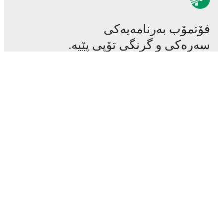
فۆتمۆب بەرنامەیەکی
سەرەکی و گرنگی تۆپی پێیە.
یاریەکان
هەواڵەکان
ناوەندی گواستنەوەکان
دەنگۆکان
خشتەی پەخشی تەلەفزیۆن
دەربارە
هەلی کار
لەگەڵ ئێمە ڕیکلام بکە
Lineup Builder
FAQ
ڕیزبەندی فیفای پیاوان
ڕیزبەندی فیفای ئافرەتان
پێشبینیکەر