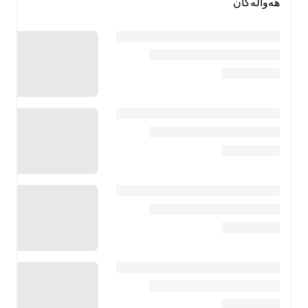
هەواڵەکان