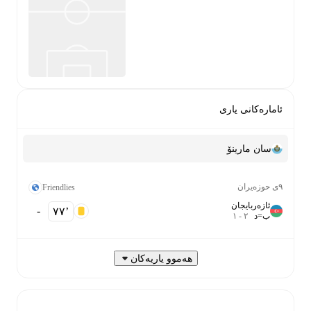
ئامارەکانی یاری
سان مارینۆ
٩ی حوزەیران
Friendlies
ئازەربایجان
-
٧٧‎’‎
ب
=
د
٢
-
١
هەموو یاریەکان