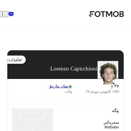
بازبڕە بۆ ناوەڕۆکی سەرەکی
فۆڵۆوکردن
Lorenzo Capicchioni
٣٧ y
سان مارینۆ
١٩٨٩ کانوونی دووەم ٢٧
وڵات
پێگە
سەرەکی
Midfielder