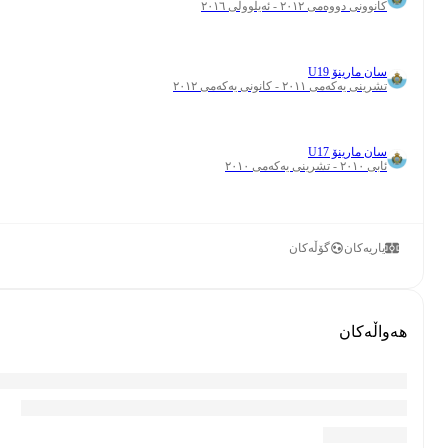
٠
٦
٠
٣