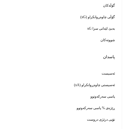
٠
٠٫٠١
٠٫٠١
١
٠
٠٫٠٣
٧٦
٧٥٫٢ ٪
٣