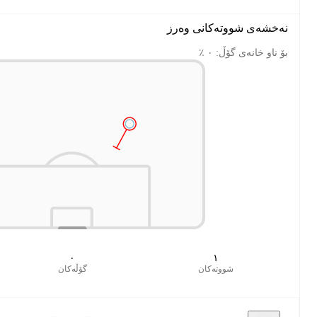
٠٫٠١
٠
گۆڵەکان
xG