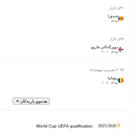
Friendlies
-
٦٣‎’‎
Friendlies
-
٩٠‎’‎
World Cup Qualification UEFA 1st Round Grp. H
٩٠‎’‎
٥٫٩
هەموو یاریەکان