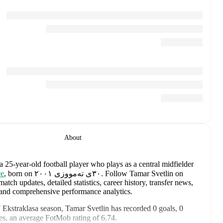
About
Tamar Svetlin
is a 25-year-old football player who plays as a centra
Follow Tamar Sv
.
, born on ٣٠ی تەمووزی ٢٠٠١
Korona Kielce
for
FotMob for live match updates, detailed statistics, career history, tr
FotMob ratings, and comprehensive performance analytics.
In the
2026/2027
Ekstraklasa
season,
Tamar Svetlin
has recorded
0
assists, ٨٤ minutes, an average FotMob rating of 6.74
.