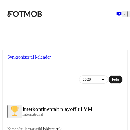
Spring til hovedindholdet
Synkroniser til kalender
Følg
Interkontinentalt playoff til VM
International
Kampe
Spillerstatistik
Holdstatistik