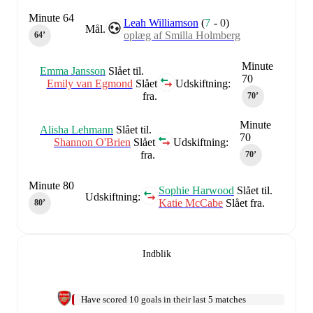
Minute 64
Leah Williamson
(
7
-
0
)
Mål.
oplæg af Smilla Holmberg
64‎’‎
Minute
Emma Jansson
Slået til.
70
Emily van Egmond
Slået
Udskiftning:
fra.
70‎’‎
Minute
Alisha Lehmann
Slået til.
70
Shannon O'Brien
Slået
Udskiftning:
fra.
70‎’‎
Minute 80
Sophie Harwood
Slået til.
Udskiftning:
Katie McCabe
Slået fra.
80‎’‎
Indblik
Have scored 10 goals in their last 5 matches