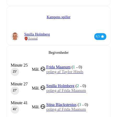
Kampens spiller
Smilla Holmberg
9,5
Arsenal
Begivenheder
Minute 25
Frida Maanum
(
1
-
0
)
Mål.
oplæg af Taylor Hinds
25‎’‎
Minute 27
Smilla Holmberg
(
2
-
0
)
Mål.
oplæg af Frida Maanum
27‎’‎
Minute 41
Stina Blackstenius
(
3
-
0
)
Mål.
oplæg af Frida Maanum
41‎’‎