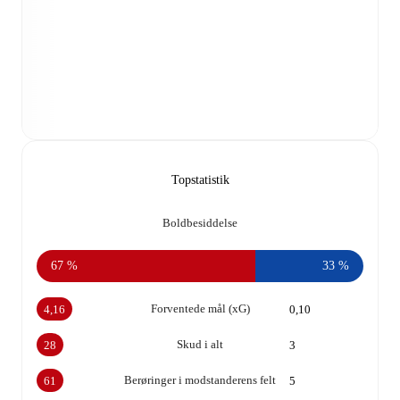
Topstatistik
Boldbesiddelse
67 %
33 %
Forventede mål (xG)
4,16
0,10
Skud i alt
28
3
Berøringer i modstanderens felt
61
5