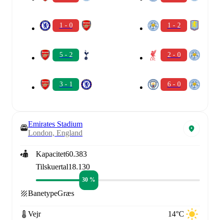
1 - 0
1 - 2
5 - 2
2 - 0
3 - 1
6 - 0
Emirates Stadium
London, England
Kapacitet
60.383
Tilskuertal
18.130
30 %
Banetype
Græs
Vejr
14°C