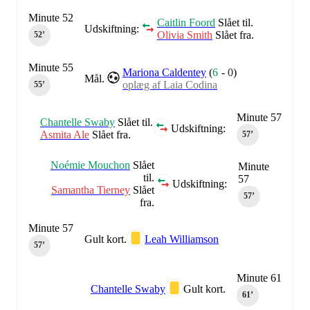
Minute 52
Caitlin Foord
Slået til.
Udskiftning:
Olivia Smith
Slået fra.
52‎’‎
Minute 55
Mariona Caldentey
(
6
-
0
)
Mål.
oplæg af Laia Codina
55‎’‎
Minute 57
Chantelle Swaby
Slået til.
Udskiftning:
Asmita Ale
Slået fra.
57‎’‎
Noémie Mouchon
Slået
Minute
til.
57
Udskiftning:
Samantha Tierney
Slået
57‎’‎
fra.
Minute 57
Gult kort.
Leah Williamson
57‎’‎
Minute 61
Chantelle Swaby
Gult kort.
61‎’‎