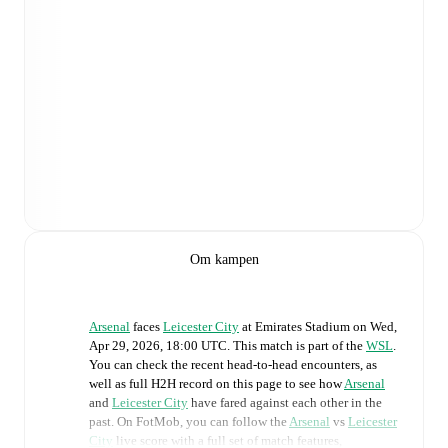
Om kampen
Arsenal
faces
Leicester City
at
Emirates Stadium
on
Wed,
Apr 29, 2026, 18:00 UTC
.
This match is part of the
WSL
.
You can check the recent head-to-head encounters, as
well as full H2H record on this page to see how
Arsenal
and
Leicester City
have fared against each other in the
past. On FotMob, you can follow the
Arsenal
vs
Leicester
City
live score with a full set of match features,