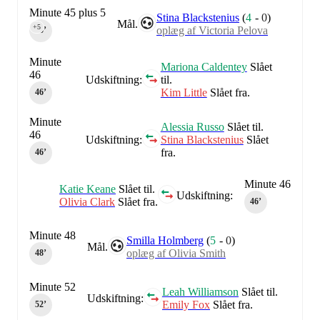
Minute 45 plus 5
Stina Blackstenius
(
4
-
0
)
Mål.
+5
oplæg af Victoria Pelova
45‎’‎
Minute
Mariona Caldentey
Slået
46
Udskiftning:
til.
Kim Little
Slået fra.
46‎’‎
Minute
Alessia Russo
Slået til.
46
Udskiftning:
Stina Blackstenius
Slået
fra.
46‎’‎
Minute 46
Katie Keane
Slået til.
Udskiftning:
Olivia Clark
Slået fra.
46‎’‎
Minute 48
Smilla Holmberg
(
5
-
0
)
Mål.
oplæg af Olivia Smith
48‎’‎
Minute 52
Leah Williamson
Slået til.
Udskiftning:
Emily Fox
Slået fra.
52‎’‎