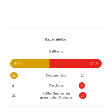
Hauptstatistiken
Ballbesitz
43 %
57 %
Gesamtschüsse
22
20
Torschüsse
8
9
Ballberührungen im
23
27
gegnerischen Strafraum