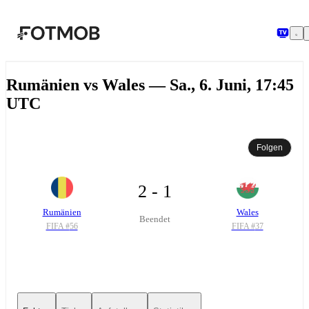
Zum Hauptinhalt springen
Rumänien vs Wales — Sa., 6. Juni, 17:45
UTC
Folgen
2 - 1
Rumänien
Wales
Beendet
FIFA #
56
FIFA #
37