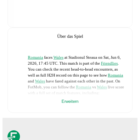
Über das Spiel
Romania
faces
Wales
at
Stadionul Steaua
on
Sat, Jun 6,
2026, 17:45 UTC
.
This match is part of the
Friendlies
.
You can check the recent head-to-head encounters, as
well as full H2H record on this page to see how
Romania
and
Wales
have fared against each other in the past. On
FotMob, you can follow the
Romania
vs
Wales
live score
with a full set of match features, including:
Erweitern
Live updates: Every goal, card, substitution and key
moment instantly delivered on FotMob.
Real-time extensive stats powered by Opta:
Possession, shots, corners, big chances created, xG,