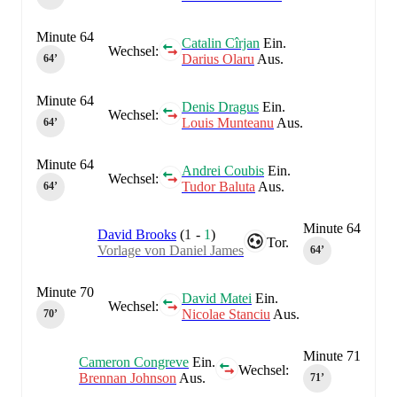
Minute 64
Catalin Cîrjan
Ein.
Wechsel:
Darius Olaru
Aus.
64‎’‎
Minute 64
Denis Dragus
Ein.
Wechsel:
Louis Munteanu
Aus.
64‎’‎
Minute 64
Andrei Coubis
Ein.
Wechsel:
Tudor Baluta
Aus.
64‎’‎
Minute 64
David Brooks
(
1
-
1
)
Tor.
Vorlage von Daniel James
64‎’‎
Minute 70
David Matei
Ein.
Wechsel:
Nicolae Stanciu
Aus.
70‎’‎
Minute 71
Cameron Congreve
Ein.
Wechsel:
Brennan Johnson
Aus.
71‎’‎