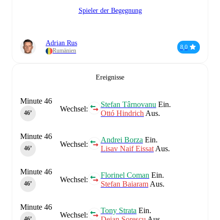
Spieler der Begegnung
Adrian Rus
8,0
Rumänien
Ereignisse
Minute 46
Stefan Târnovanu
Ein.
Wechsel:
Ottó Hindrich
Aus.
46‎’‎
Minute 46
Andrei Borza
Ein.
Wechsel:
Lisav Naif Eissat
Aus.
46‎’‎
Minute 46
Florinel Coman
Ein.
Wechsel:
Stefan Baiaram
Aus.
46‎’‎
Minute 46
Tony Strata
Ein.
Wechsel:
Deian Sorescu
Aus.
46‎’‎