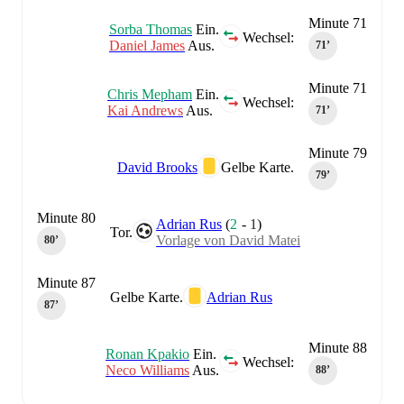
Minute 71
Sorba Thomas
Ein.
Wechsel:
Daniel James
Aus.
71‎’‎
Minute 71
Chris Mepham
Ein.
Wechsel:
Kai Andrews
Aus.
71‎’‎
Minute 79
David Brooks
Gelbe Karte.
79‎’‎
Minute 80
Adrian Rus
(
2
-
1
)
Tor.
Vorlage von David Matei
80‎’‎
Minute 87
Gelbe Karte.
Adrian Rus
87‎’‎
Minute 88
Ronan Kpakio
Ein.
Wechsel:
Neco Williams
Aus.
88‎’‎