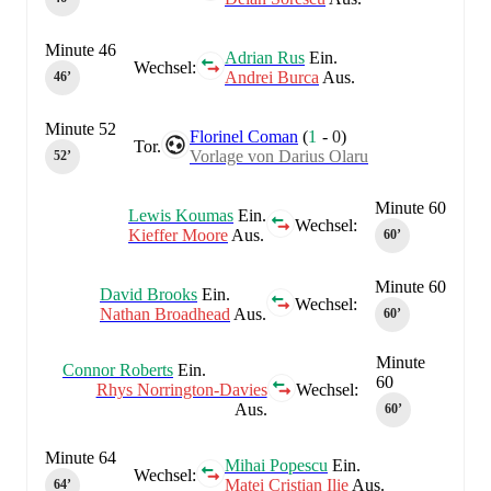
Minute 46
Adrian Rus
Ein.
Wechsel:
Andrei Burca
Aus.
46‎’‎
Minute 52
Florinel Coman
(
1
-
0
)
Tor.
Vorlage von Darius Olaru
52‎’‎
Minute 60
Lewis Koumas
Ein.
Wechsel:
Kieffer Moore
Aus.
60‎’‎
Minute 60
David Brooks
Ein.
Wechsel:
Nathan Broadhead
Aus.
60‎’‎
Minute
Connor Roberts
Ein.
60
Rhys Norrington-Davies
Wechsel:
Aus.
60‎’‎
Minute 64
Mihai Popescu
Ein.
Wechsel:
Matei Cristian Ilie
Aus.
64‎’‎