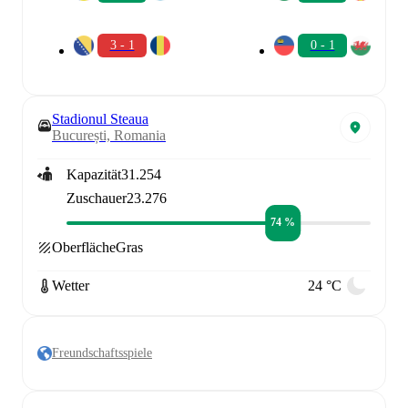
3 - 1
0 - 1
Stadionul Steaua
București, Romania
Kapazität
31.254
Zuschauer
23.276
74 %
Oberfläche
Gras
Wetter
24 °C
Freundschaftsspiele