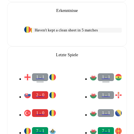
Erkenntnisse
Haven't kept a clean sheet in 5 matches
Letzte Spiele
1 - 1
1 - 1
2 - 0
1 - 1
1 - 0
1 - 1
7 - 1
7 - 1