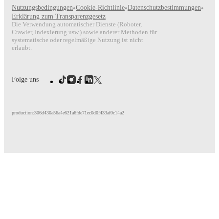
Nutzungsbedingungen
•
Cookie-Richtlinie
•
Datenschutzbestimmungen
•
Erklärung zum Transparenzgesetz
Die Verwendung automatischer Dienste (Roboter,
Crawler, Indexierung usw.) sowie anderer Methoden für
systematische oder regelmäßige Nutzung ist nicht
erlaubt.
Folge uns
production:306d430a56a4e621a6fde71ec0d0f433af0c14a2