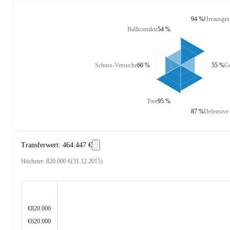
94 %
Herausges
Ballkontakte
54 %
Schuss-Versuche
60 %
55 %
G
Tore
95 %
87 %
Defensive
Transferwert
:
464.447 €
Höchster
:
820.000 €
(
31.12.2015
)
€820.000
€620.000