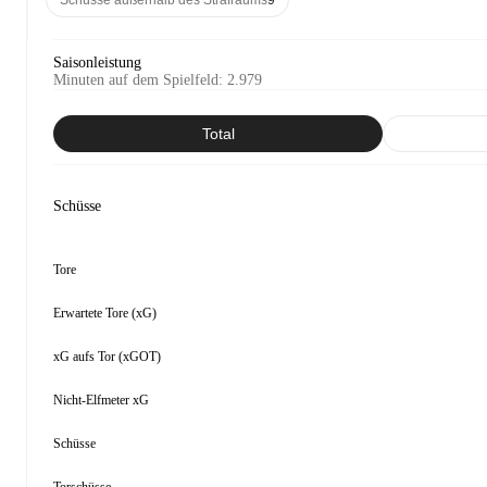
Schüsse außerhalb des Strafraums
9
Saisonleistung
Minuten auf dem Spielfeld
:
2.979
Total
Schüsse
Tore
Erwartete Tore (xG)
xG aufs Tor (xGOT)
Nicht-Elfmeter xG
Schüsse