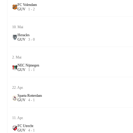
FC Volendam
G
U
V
1
-
2
10. Mai
Heracles
G
U
V
3
-
0
2. Mai
NEC Nijmegen
G
U
V
1
-
1
22. Apr.
Sparta Rotterdam
G
U
V
4
-
1
11. Apr.
FC Utrecht
G
U
V
4
-
1