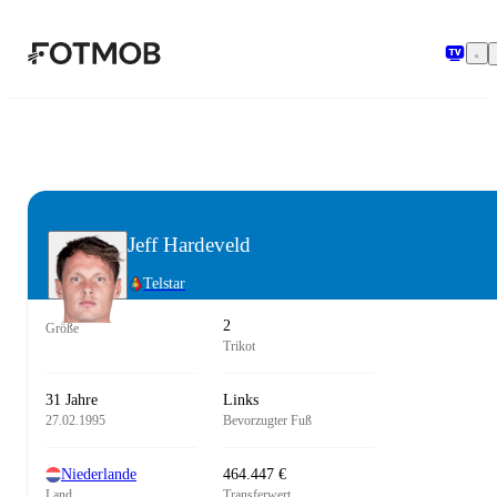
Zum Hauptinhalt springen
Jeff Hardeveld
Telstar
2
Größe
Trikot
31 Jahre
Links
27.02.1995
Bevorzugter Fuß
Niederlande
464.447 €
Land
Transferwert