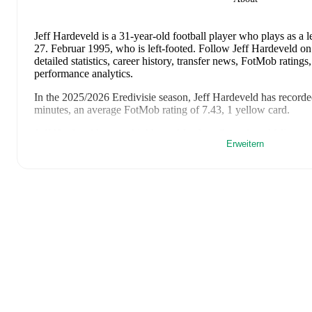
Jeff Hardeveld
is a 31-year-old football player who plays as a 
27. Februar 1995, who is left-footed
.
Follow Jeff Hardeveld on
detailed statistics, career history, transfer news, FotMob ratin
performance analytics.
In the
2025/2026
Eredivisie
season,
Jeff Hardeveld
has recorde
minutes, an average FotMob rating of 7.43, 1 yellow card
.
Jeff Hardeveld
scores highly on
Matches
,
Started
,
and
Minutes
Erweitern
the
Eredivisie
.
Jeff Hardeveld
's
10
most recent matches are shown below. Visit 
including lineups, match events, and advanced statistics:
17. Mai 2026
:
2
-
1
win
away at
FC Volendam
(
90 minutes
,
1
10. Mai 2026
:
3
-
0
win
at home vs
Heracles
(
90 minutes
,
1 g
2. Mai 2026
:
1
-
1
draw
away at
NEC Nijmegen
(
90 minutes
22. April 2026
:
4
-
1
win
at home vs
Sparta Rotterdam
(
90 mi
rating
)
11. April 2026
:
1
-
4
loss
away at
FC Utrecht
(
90 minutes
,
6.
4. April 2026
:
0
-
2
loss
at home vs
FC Groningen
(
90 minut
22. März 2026
:
3
-
1
win
at home vs
PSV Eindhoven
(
90 mi