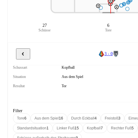
27
6
Schüsse
Tore
3 - 0
Schussart
Kopfball
Situation
Aus dem Spiel
Resultat
Tor
Filter
Tore
6
Aus dem Spiel
16
Durch Eckball
4
Freistoß
3
Einwu
Standardsituation
1
Linker Fuß
15
Kopfball
7
Rechter Fuß
5