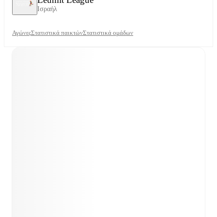
Ισραήλ
Αγώνες
Στατιστικά παικτών
Στατιστικά ομάδων