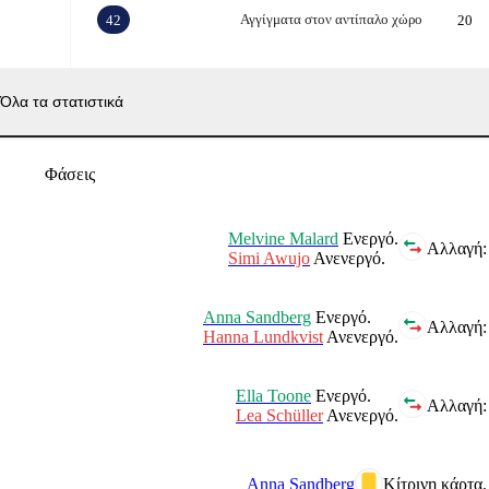
Αγγίγματα στον αντίπαλο χώρο
42
20
Όλα τα στατιστικά
Φάσεις
Melvine Malard
Ενεργό.
Αλλαγή:
Simi Awujo
Ανενεργό.
Anna Sandberg
Ενεργό.
Αλλαγή:
Hanna Lundkvist
Ανενεργό.
Ella Toone
Ενεργό.
Αλλαγή:
Lea Schüller
Ανενεργό.
Anna Sandberg
Κίτρινη κάρτα.