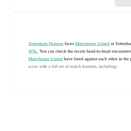
Tottenham Hotspur
faces
Manchester United
at
Tottenh
WSL
. You can check the recent head-to-head encounters
Manchester United
have fared against each other in the
score with a full set of match features, including:
Live updates: Every goal, card, substitution and key
Real-time extensive stats powered by Opta: Possessi
The lineups are:
Tottenham Hotspur
(4-2-3-1)
:
Lize Kop
-
Ellia Morris