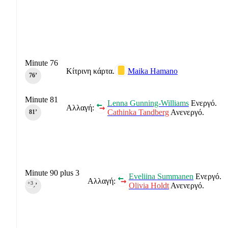
Minute 76
Κίτρινη κάρτα.
Maika Hamano
76‎’‎
Minute 81
Lenna Gunning-Williams
Ενεργό.
Αλλαγή:
Cathinka Tandberg
Ανενεργό.
81‎’‎
Minute 90 plus 3
Eveliina Summanen
Ενεργό.
Αλλαγή:
+3
Olivia Holdt
Ανενεργό.
90‎’‎