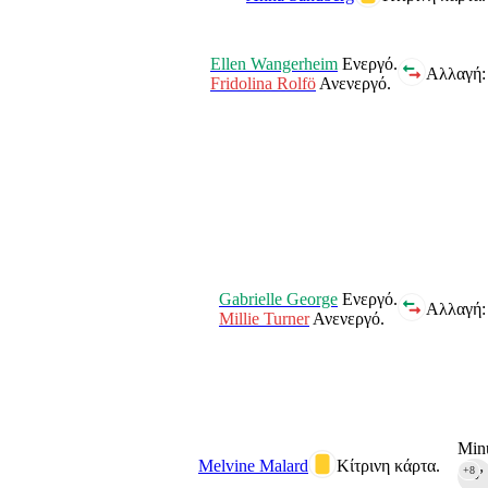
Ellen Wangerheim
Ενεργό.
Αλλαγή:
Fridolina Rolfö
Ανενεργό.
Gabrielle George
Ενεργό.
Αλλαγή:
Millie Turner
Ανενεργό.
Minu
Melvine Malard
Κίτρινη κάρτα.
+8
90‎’‎