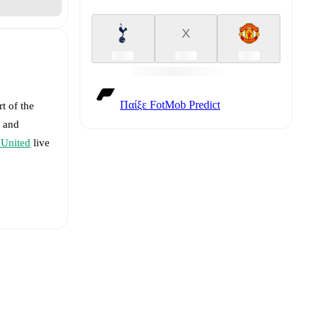
X
Παίξε FotMob Predict
t of the
and
 United
live
pence
-