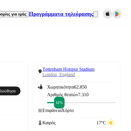
Προγράμματα τηλεόρασης
ορίες για εμάς
Tottenham Hotspur Stadium
London, England
Χωρητικότητα
62.850
λούθησε
Αριθμός θεατών
7.310
12%
Επιφάνεια
Χόρτο
Καιρός
17°C