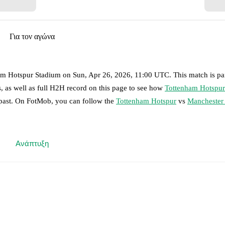
Για τον αγώνα
am Hotspur Stadium
on
Sun, Apr 26, 2026, 11:00 UTC
.
This match is par
, as well as full H2H record on this page to see how
Tottenham Hotspur
 past. On FotMob, you can follow the
Tottenham Hotspur
vs
Manchester
 moment instantly delivered on FotMob.
Ανάπτυξη
on, shots, corners, big chances created, xG, momentum, and shot maps.
,
Toko Koga
,
Amanda Nildén
,
Julie Blakstad
-
Maika Hamano
,
Drew S