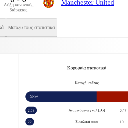
Manchester United
Λήξη κανονικής
διάρκειας
κά
Μεταξυ τους στατιστικα
Κορυφαία στατιστικά
Κατοχή μπάλας
58%
Αναμενόμενα γκολ (xG)
2,58
0,47
Συνολικά σουτ
22
10