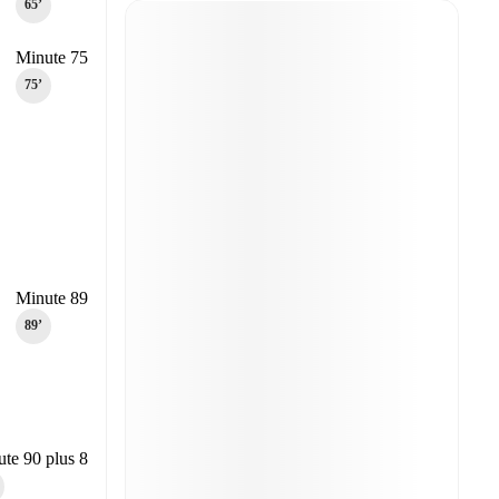
65‎’‎
Minute 75
75‎’‎
Minute 89
89‎’‎
te 90 plus 8