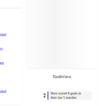
nited
ty
hen
Προβλέψεις
nited
Have scored 8 goals in
their last 5 matches