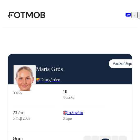
Μετάβαση στο κύριο περιεχόμενο
Ακολούθησε
María Grós
Djurgården
10
Ύψος
Φανέλα
23 έτη
Ισλανδία
5 Φεβ 2003
Χώρα
Θέση