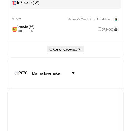
Ισλανδία (W)
9 Ιουν
Women's World Cup Qualification UEFA League A Grp. 3
Ισπανία (W)
Πάγκος
Ν
Ι
Η
1
-
6
Όλοι οι αγώνες
2026