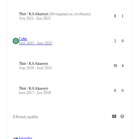
Thór / KA Akureyri
(Μεταγραφή ως ελεύθερος)
8
1
Αυγ 2022 - Δεκ 2022
Celtic
2
0
Ιουλ 2021 - Ιουν 2022
Thór / KA Akureyri
39
4
Απρ 2019 - Ιουλ 2021
Thór / KA Akureyri
6
0
Ιουν 2017 - Σεπ 2018
Εθνική ομάδα
Ισλανδία