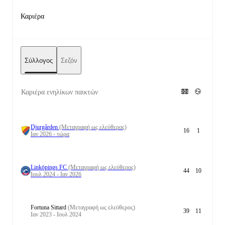
Καριέρα
Σύλλογος
Σεζόν
Καριέρα ενηλίκων παικτών
Djurgården
(Μεταγραφή ως ελεύθερος)
16
1
Ιαν 2026 - τώρα
Linköpings FC
(Μεταγραφή ως ελεύθερος)
44
10
Ιουλ 2024 - Ιαν 2026
Fortuna Sittard
(Μεταγραφή ως ελεύθερος)
39
11
Ιαν 2023 - Ιουλ 2024