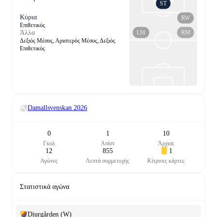
ST
Κύρια
RW
Επιθετικός
LM
RM
Άλλα
Δεξιός Μέσος, Αριστερός Μέσος, Δεξιός
Επιθετικός
Damallsvenskan
2026
0
1
10
Γκολ
Ασίστ
Άρχισε
12
855
1
Αγώνες
Λεπτά συμμετοχής
Κίτρινες κάρτες
Στατιστικά αγώνα
Djurgården (W)