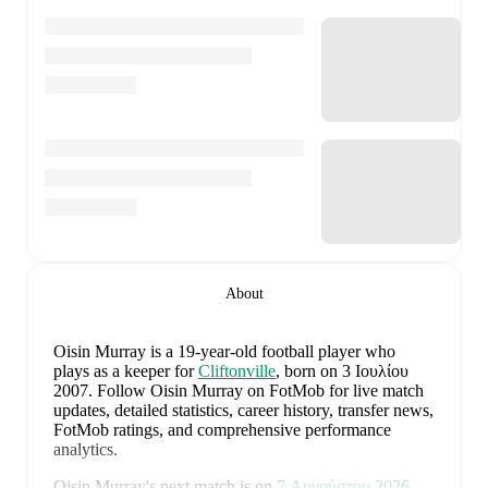
About
Oisin Murray
is a 19-year-old football player who
plays as a keeper
for
Cliftonville
, born on 3 Ιουλίου
2007
.
Follow Oisin Murray on FotMob for live match
updates, detailed statistics, career history, transfer news,
FotMob ratings, and comprehensive performance
analytics.
Oisin Murray
's next match is on
7 Αυγούστου 2026