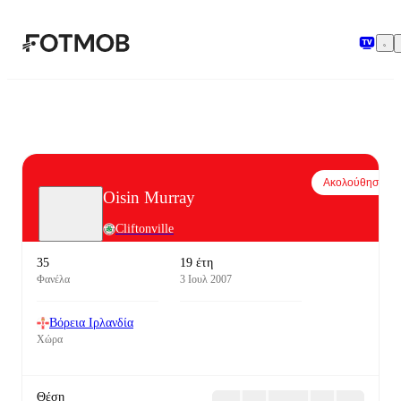
Μετάβαση στο κύριο περιεχόμενο
Ακολούθησε
Oisin Murray
Cliftonville
35
19 έτη
Φανέλα
3 Ιουλ 2007
Βόρεια Ιρλανδία
Χώρα
Θέση