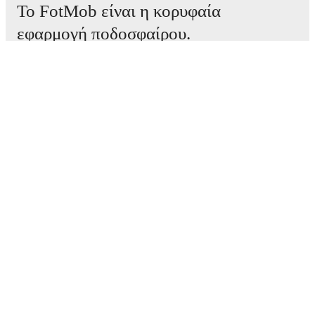
Το FotMob είναι η κορυφαία
εφαρμογή ποδοσφαίρου.
Αγώνες
Ειδήσεις
Κέντρο μεταγραφών
Φήμες
Προγράμματα τηλεόρασης
Πληροφορίες για εμάς
Καριέρες
Διαφημίστε
Lineup Builder
FAQ
Κατατάξεις FIFA ανδρών
Κατατάξεις FIFA γυναικών
Προβλέψεις
Ενημερωτικό δελτίο