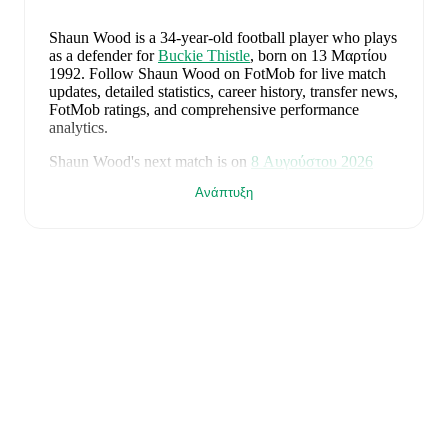
Shaun Wood
is a 34-year-old football player who plays
as a defender
for
Buckie Thistle
, born on 13 Μαρτίου
1992
.
Follow Shaun Wood on FotMob for live match
updates, detailed statistics, career history, transfer news,
FotMob ratings, and comprehensive performance
analytics.
Shaun Wood
's next match is on
8 Αυγούστου 2026
when
Buckie Thistle
face
Brora Rangers
in the
Ανάπτυξη
Highland League
.
Shaun Wood
currently plays for
Buckie Thistle
alongside
Andy Burr
,
Callum Murray
,
Liam Batty
,
Ryan Sewell
,
Sean McIntosh
,
Darryl McHardy
,
Sam
Morrison
,
Innes McKay
,
Fraser Robertson
,
Aaron
Nicolson
,
Josh Peters
,
Fin Allen
,
Theo Simpson
,
Ross
Morrison
,
Aaron Conway
,
Ryan Fyffe
,
Ross Paterson
,
Bodhan Campbell
,
Marcus Goodall
,
and
Harry Noble
.
Visit their player pages on FotMob to explore detailed
statistics, performance ratings, and career information.
Shaun Wood
's career has also included time at
Buckie
Thistle
.