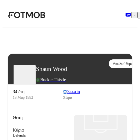
Μετάβαση στο κύριο περιεχόμενο
Ακολούθησε
Shaun Wood
Buckie Thistle
34 έτη
Σκωτία
13 Μαρ 1992
Χώρα
Θέση
Κύρια
Defender