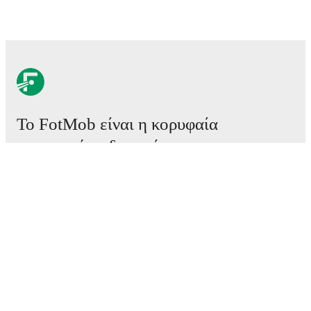
Το FotMob είναι η κορυφαία
εφαρμογή ποδοσφαίρου.
Αγώνες
Ειδήσεις
Κέντρο μεταγραφών
Φήμες
Προγράμματα τηλεόρασης
Πληροφορίες για εμάς
Καριέρες
Διαφημίστε