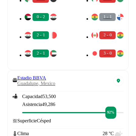
0 - 2
1 - 1
2 - 1
2 - 0
2 - 1
3 - 0
Estadio BBVA
Guadalupe, Mexico
Capacidad
53,500
Asistencia
49,286
92%
Superficie
Césped
Clima
28 °C