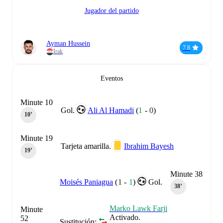
Jugador del partido
Ayman Hussein
7.8
Irak
Eventos
Minute 10
Gol.
Ali Al Hamadi
(
1
-
0
)
10‎’‎
Minute 19
Tarjeta amarilla.
Ibrahim Bayesh
19‎’‎
Minute 38
Moisés Paniagua
(
1
-
1
)
Gol.
38‎’‎
Marko Lawk Farji
Minute
Activado.
52
Sustitución: