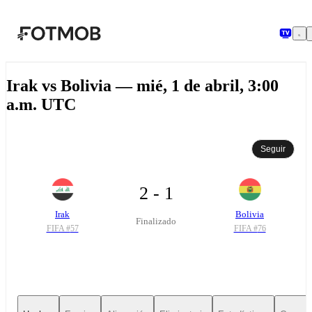
Saltar al contenido principal
Irak vs Bolivia — mié, 1 de abril, 3:00
a.m. UTC
Seguir
2 - 1
Irak
Bolivia
Finalizado
FIFA #
57
FIFA #
76