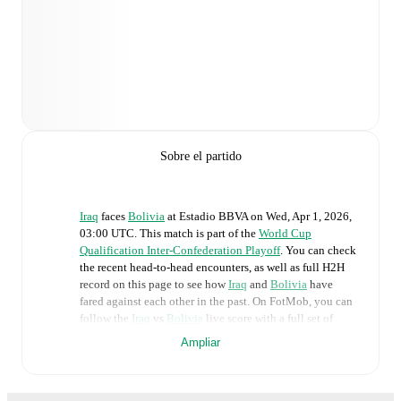
Sobre el partido
Iraq
faces
Bolivia
at
Estadio BBVA
on
Wed, Apr 1, 2026,
03:00 UTC
.
This match is part of the
World Cup
Qualification Inter-Confederation Playoff
. You can check
the recent head-to-head encounters, as well as full H2H
record on this page to see how
Iraq
and
Bolivia
have
fared against each other in the past. On FotMob, you can
follow the
Iraq
vs
Bolivia
live score with a full set of
match features, including:
Ampliar
Live updates: Every goal, card, substitution and key
moment instantly delivered on FotMob.