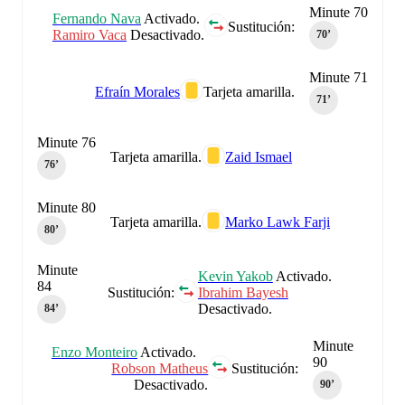
Minute 70
Fernando Nava
Activado.
Sustitución:
Ramiro Vaca
Desactivado.
70‎’‎
Minute 71
Efraín Morales
Tarjeta amarilla.
71‎’‎
Minute 76
Tarjeta amarilla.
Zaid Ismael
76‎’‎
Minute 80
Tarjeta amarilla.
Marko Lawk Farji
80‎’‎
Minute
Kevin Yakob
Activado.
84
Sustitución:
Ibrahim Bayesh
Desactivado.
84‎’‎
Minute
Enzo Monteiro
Activado.
90
Robson Matheus
Sustitución:
Desactivado.
90‎’‎