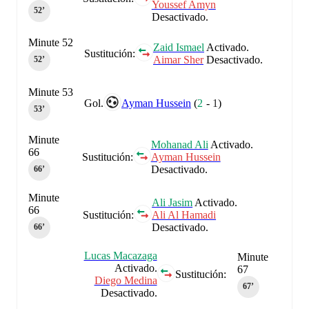
Youssef Amyn
52‎’‎
Desactivado.
Minute 52
Zaid Ismael
Activado.
Sustitución:
Aimar Sher
Desactivado.
52‎’‎
Minute 53
Gol.
Ayman Hussein
(
2
-
1
)
53‎’‎
Minute
Mohanad Ali
Activado.
66
Sustitución:
Ayman Hussein
Desactivado.
66‎’‎
Minute
Ali Jasim
Activado.
66
Sustitución:
Ali Al Hamadi
Desactivado.
66‎’‎
Lucas Macazaga
Minute
Activado.
67
Sustitución:
Diego Medina
67‎’‎
Desactivado.