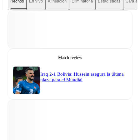
Hechos
En vivo
Alineación
Eliminatoria
Estadísticas
Cara a 
Match review
Iraq 2-1 Bolivia: Hussein asegura la última
plaza para el Mundial