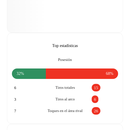
Top estadísticas
Posesión
32%
68%
Tiros totales
6
15
Tiros al arco
3
6
Toques en el área rival
7
26