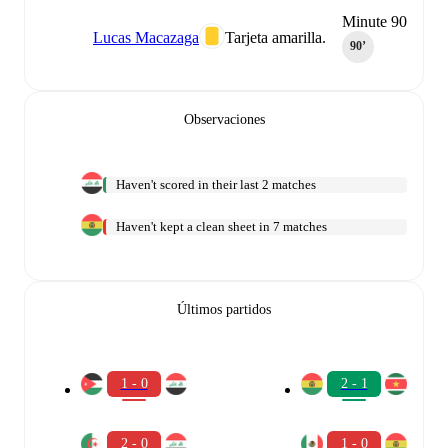
Minute 90
Lucas Macazaga
Tarjeta amarilla.
90‎’‎
Observaciones
Haven't scored in their last 2 matches
Haven't kept a clean sheet in 7 matches
Últimos partidos
1 - 0
2 - 1
2 - 0
1 - 0