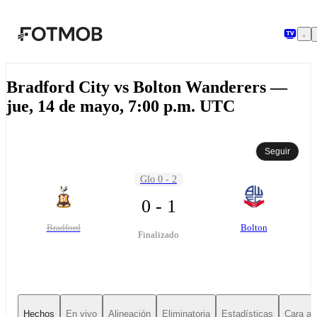
Saltar al contenido principal
Bradford City vs Bolton Wanderers —
jue, 14 de mayo, 7:00 p.m. UTC
Seguir
Glo 0 - 2
0 - 1
Bradford
Bolton
Finalizado
Hechos
En vivo
Alineación
Eliminatoria
Estadísticas
Cara a 