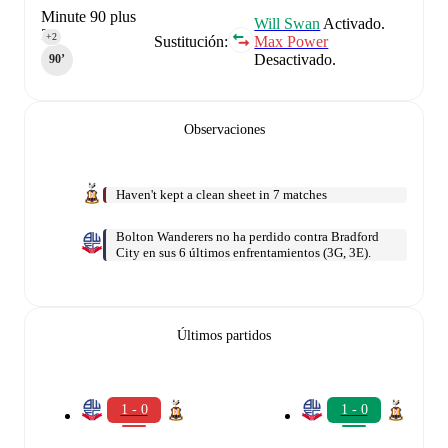
Minute 90 plus
Will Swan
Activado.
2
+2
Sustitución:
Max Power
Desactivado.
90‎’‎
Observaciones
Haven't kept a clean sheet in 7 matches
Bolton Wanderers no ha perdido contra Bradford
City en sus 6 últimos enfrentamientos (3G, 3E).
Últimos partidos
1 - 0
1 - 0