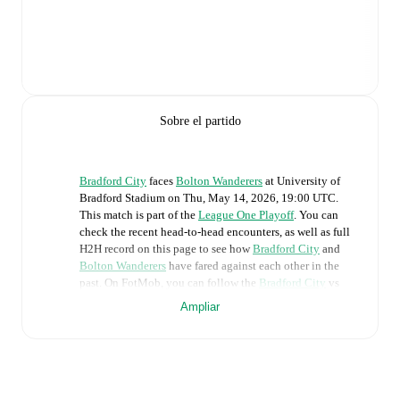
Sobre el partido
Bradford City
faces
Bolton Wanderers
at
University of
Bradford Stadium
on
Thu, May 14, 2026, 19:00 UTC
.
This match is part of the
League One Playoff
. You can
check the recent head-to-head encounters, as well as full
H2H record on this page to see how
Bradford City
and
Bolton Wanderers
have fared against each other in the
past. On FotMob, you can follow the
Bradford City
vs
Bolton Wanderers
live score with a full set of match
Ampliar
features, including:
Live updates: Every goal, card, substitution and key
moment instantly delivered on FotMob.