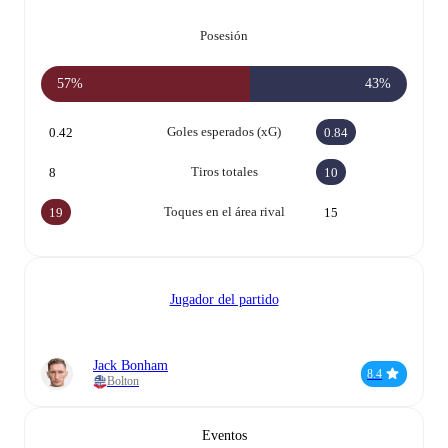
Posesión
57%
43%
Goles esperados (xG)
0.42
0.84
Tiros totales
8
10
Toques en el área rival
19
15
Jugador del partido
Jack Bonham
8.4
Bolton
Eventos