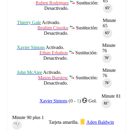
65
Ruben Rodrigues
Sustitución:
Desactivado.
65‎’‎
Minute
Thierry Gale
Activado.
65
Ibrahim Cissoko
Sustitución:
Desactivado.
65‎’‎
Minute
Xavier Simons
Activado.
76
Ethan Erhahon
Sustitución:
Desactivado.
76‎’‎
Minute
John McAtee
Activado.
76
Mason Burstow
Sustitución:
Desactivado.
76‎’‎
Minute 81
Xavier Simons
(
0
-
1
)
Gol.
81‎’‎
Minute 90 plus 1
Tarjeta amarilla.
Aden Baldwin
+1
90‎’‎