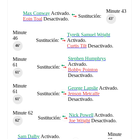
Minute 43
Max Conway
Activado.
Sustitución:
Eoin Toal
Desactivado.
43‎’‎
Minute
Tyreik Samuel Wright
46
Sustitución:
Activado.
Curtis Tilt
Desactivado.
46‎’‎
Stephen Humphrys
Minute
Activado.
61
Sustitución:
Bobby Pointon
61‎’‎
Desactivado.
Minute
George Lapslie
Activado.
61
Sustitución:
Jenson Metcalfe
Desactivado.
61‎’‎
Minute 62
Nick Powell
Activado.
Sustitución:
Joe Wright
Desactivado.
62‎’‎
Minute
Sam Dalby
Activado.