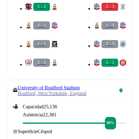
1 - 2
2 - 3
1 - 1
1 - 1
1 - 1
3 - 3
2 - 2
5 - 1
University of Bradford Stadium
Bradford, West Yorkshire, England
Capacidad
25,136
Asistencia
22,381
89%
Superficie
Césped