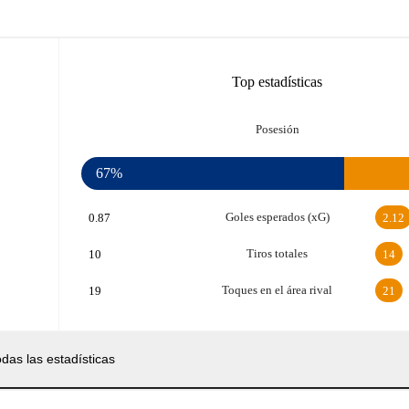
Top estadísticas
Posesión
67%
Goles esperados (xG)
0.87
2.12
Tiros totales
10
14
Toques en el área rival
19
21
das las estadísticas