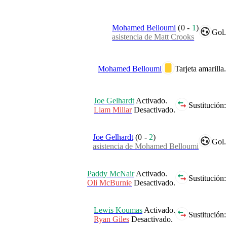
Mohamed Belloumi
(
0
-
1
)
Gol.
asistencia de Matt Crooks
Mohamed Belloumi
Tarjeta amarilla.
Joe Gelhardt
Activado.
Sustitución:
Liam Millar
Desactivado.
Joe Gelhardt
(
0
-
2
)
Gol.
asistencia de Mohamed Belloumi
Paddy McNair
Activado.
Sustitución:
Oli McBurnie
Desactivado.
Lewis Koumas
Activado.
Sustitución:
Ryan Giles
Desactivado.