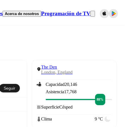
es
Programación de TV
Acerca de nosotros
The Den
London, England
Capacidad
20,146
Seguir
Asistencia
17,768
88%
Superficie
Césped
Clima
9 °C