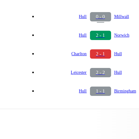
0 - 0
Hull
Millwall
2 - 1
Hull
Norwich
2 - 1
Charlton
Hull
2 - 2
Leicester
Hull
1 - 1
Hull
Birmingham