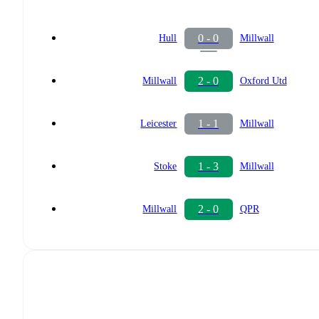
0 - 0
Hull
Millwall
2 - 0
Millwall
Oxford Utd
1 - 1
Leicester
Millwall
1 - 3
Stoke
Millwall
2 - 0
Millwall
QPR