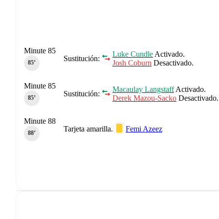
Minute 85
Luke Cundle
Activado.
Sustitución:
Josh Coburn
Desactivado.
85‎’‎
Minute 85
Macaulay Langstaff
Activado.
Sustitución:
Derek Mazou-Sacko
Desactivado.
85‎’‎
Minute 88
Tarjeta amarilla.
Femi Azeez
88‎’‎