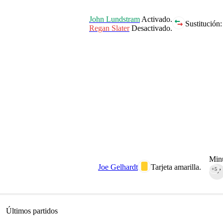
John Lundstram
Activado.
Sustitución:
Regan Slater
Desactivado.
Minu
Joe Gelhardt
Tarjeta amarilla.
+5
90‎’‎
Últimos partidos