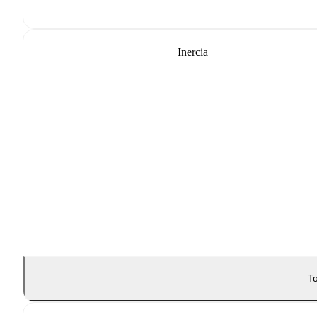
Inercia
To