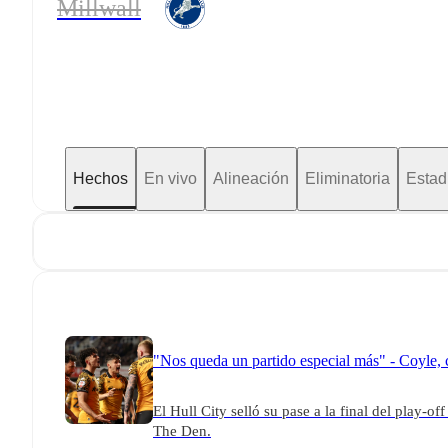
Millwall
Hechos
En vivo
Alineación
Eliminatoria
Estad
"Nos queda un partido especial más" - Coyle, ca
El Hull City selló su pase a la final del play-o
The Den.