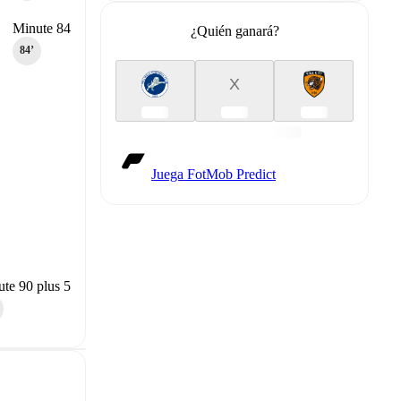
Minute 84
¿Quién ganará?
84‎’‎
X
Juega FotMob Predict
te 90 plus 5