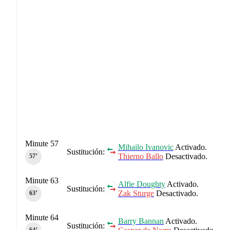
Minute 57
Mihailo Ivanovic
Activado.
Sustitución:
Thierno Ballo
Desactivado.
57‎’‎
Minute 63
Alfie Doughty
Activado.
Sustitución:
Zak Sturge
Desactivado.
63‎’‎
Minute 64
Barry Bannan
Activado.
Sustitución: