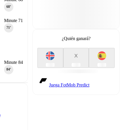
68‎’‎
Minute 71
71‎’‎
¿Quién ganará?
X
Minute 84
84‎’‎
Juega FotMob Predict
)