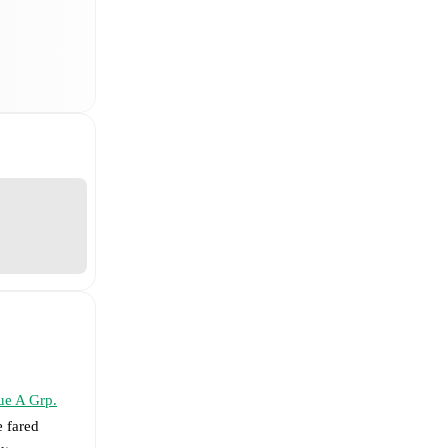
ue A Grp.
 fared