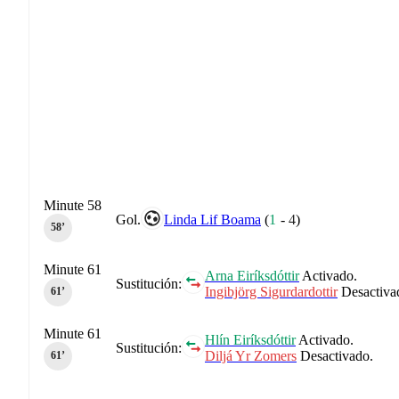
Minute 58
Gol.
Linda Lif Boama
(
1
-
4
)
58‎’‎
Minute 61
Arna Eiríksdóttir
Activado.
Sustitución:
Ingibjörg Sigurdardottir
Desactiva
61‎’‎
Minute 61
Hlín Eiríksdóttir
Activado.
Sustitución:
Diljá Yr Zomers
Desactivado.
61‎’‎