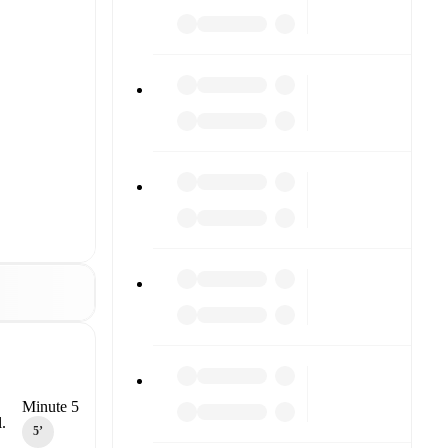
Minute 5
.
5‎’‎