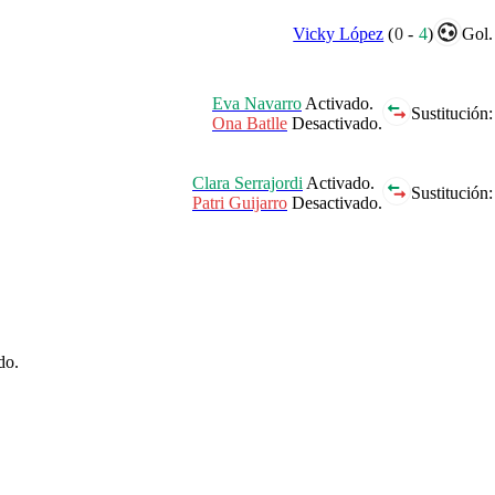
Vicky López
(
0
-
4
)
Gol.
Eva Navarro
Activado.
Sustitución:
Ona Batlle
Desactivado.
Clara Serrajordi
Activado.
Sustitución:
Patri Guijarro
Desactivado.
do.