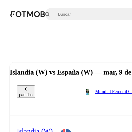
Saltar al contenido principal
Islandia (W) vs España (W) — mar, 9 de
Mundial Femenil Cl
partidos
Islandia (W)