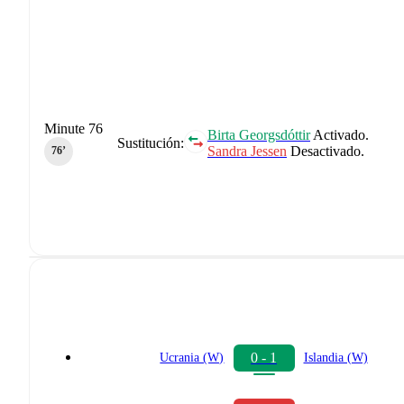
Minute 76
Birta Georgsdóttir
Activado.
Sustitución:
Sandra Jessen
Desactivado.
76‎’‎
0 - 1
Ucrania (W)
Islandia (W)