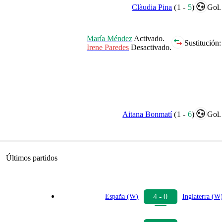
Clàudia Pina
(
1
-
5
)
Gol.
María Méndez
Activado.
Sustitución:
Irene Paredes
Desactivado.
Aitana Bonmatí
(
1
-
6
)
Gol.
Últimos partidos
4 - 0
España (W)
Inglaterra (W