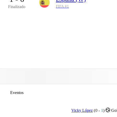
FIFA #
1
Finalizado
Eventos
Vicky López
(
0
-
1
)
Gol