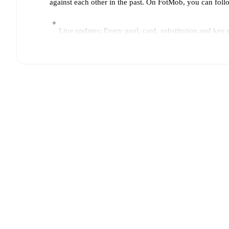
against each other in the past. On FotMob, you can fol
Live updates: Every goal, card, substitution and key
Real-time extensive stats powered by Opta: Possessi
The lineups are:
Iceland
(4-3-3)
:
Cecilia Rán Runarsdottir
-
Gudrún Ar
Hermannsdottir
,
Karolina Lea Vilhjálmsdottir
,
Alexan
Spain
(4-3-3)
:
Cata Coll
-
Ona Batlle
,
Irene Paredes
,
Vicky López
,
Edna Imade
,
Salma Paralluelo
.
Injury and suspension information are provided on F
announced.
Team form & Head-to-head history: Compare recent 