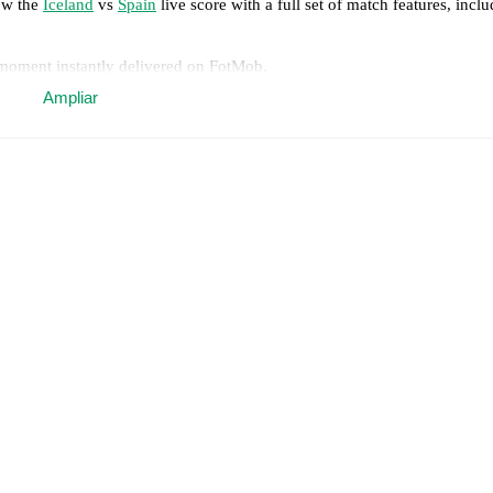
low the
Iceland
vs
Spain
live score with a full set of match features, inclu
 moment instantly delivered on FotMob.
Ampliar
on, shots, corners, big chances created, xG, momentum, and shot maps.
nardóttir
,
Glódís Viggósdóttir
,
Ingibjörg Sigurdardottir
,
Sædis Heidarsdot
dra Jóhannsdóttir
-
Thelma Pálmadóttir
,
Diljá Yr Zomers
,
Sandra Jessen
.
Mapi León
,
Lucía Corrales
-
Mariona Caldentey
,
Patri Guijarro
,
Alexia Pu
otMob ahead of every match, giving you the latest team news before lin
results and see how
Iceland
and
Spain
have performed against each othe