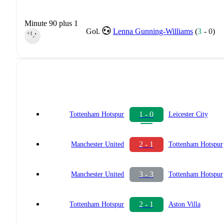
Minute 90 plus 1
Gol.
Lenna Gunning-Williams
(
3
-
0
)
+1
90‎’‎
1 - 0
Tottenham Hotspur
Leicester City
2 - 1
Manchester United
Tottenham Hotspur
3 - 3
Manchester United
Tottenham Hotspur
2 - 1
Tottenham Hotspur
Aston Villa