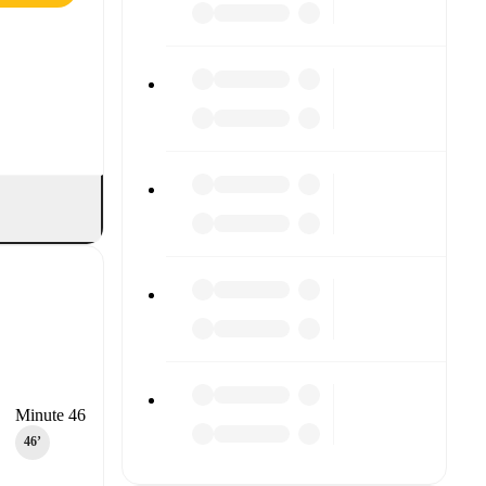
Minute 46
46‎’‎