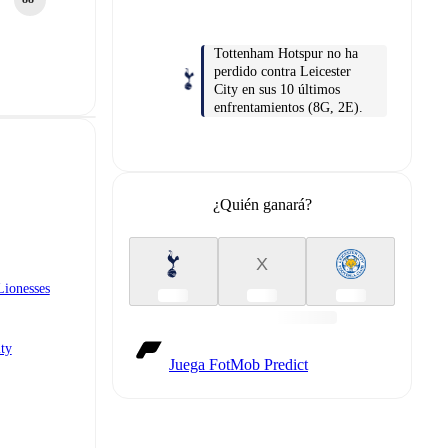
Tottenham Hotspur no ha
perdido contra Leicester
City en sus 10 últimos
enfrentamientos (8G, 2E).
¿Quién ganará?
X
Lionesses
ty
Juega FotMob Predict