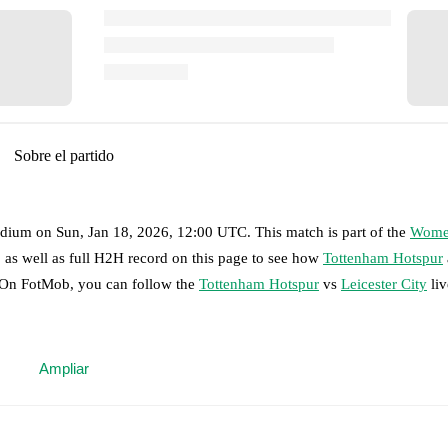
Sobre el partido
adium
on
Sun, Jan 18, 2026, 12:00 UTC
.
This match is part of the
Wome
 as well as full H2H record on this page to see how
Tottenham Hotspur
. On FotMob, you can follow the
Tottenham Hotspur
vs
Leicester City
liv
 moment instantly delivered on FotMob.
Ampliar
on, shots, corners, big chances created, xG, momentum, and shot maps.