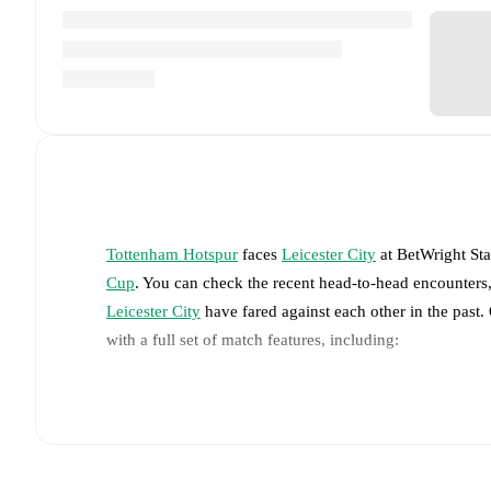
Tottenham Hotspur
faces
Leicester City
at
BetWright St
Cup
. You can check the recent head-to-head encounters,
Leicester City
have fared against each other in the past
with a full set of match features, including:
Live updates: Every goal, card, substitution and key
Real-time extensive stats powered by Opta: Possessi