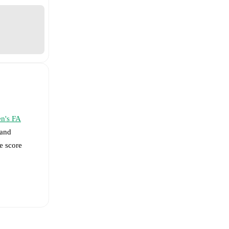
n's FA
and
e score