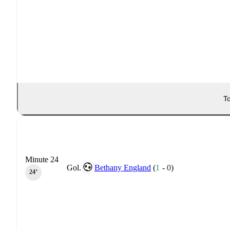
To
Minute 24
Gol.
Bethany England
(
1
-
0
)
24‎’‎