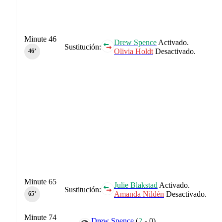
Minute 46
Drew Spence
Activado.
Sustitución:
Olivia Holdt
Desactivado.
46‎’‎
Minute 65
Julie Blakstad
Activado.
Sustitución:
Amanda Nildén
Desactivado.
65‎’‎
Minute 74
Drew Spence
(
2
-
0
)