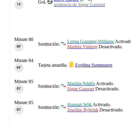
Gol.
asistencia de Signe Gaupset
74‎’‎
Minute 80
Lenna Gunning-Williams
Activado
Sustitución:
Matilda Vinberg
Desactivado.
80‎’‎
Minute 84
Tarjeta amarilla.
Eveliina Summanen
84‎’‎
Minute 85
Matilda Nildén
Activado.
Sustitución:
Signe Gaupset
Desactivado.
85‎’‎
Minute 85
Hannah Wijk
Activado.
Sustitución:
Josefine Rybrink
Desactivado.
85‎’‎