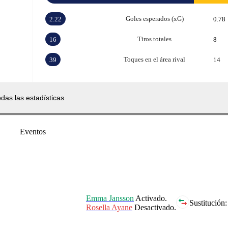
Goles esperados (xG)
2.22
0.78
Tiros totales
16
8
Toques en el área rival
39
14
das las estadísticas
Eventos
Emma Jansson
Activado.
Sustitución:
Rosella Ayane
Desactivado.