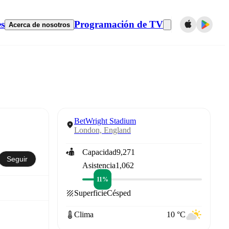
es
Programación de TV
Acerca de nosotros
BetWright Stadium
London, England
Capacidad
9,271
Seguir
Asistencia
1,062
11%
Superficie
Césped
Clima
10 °C