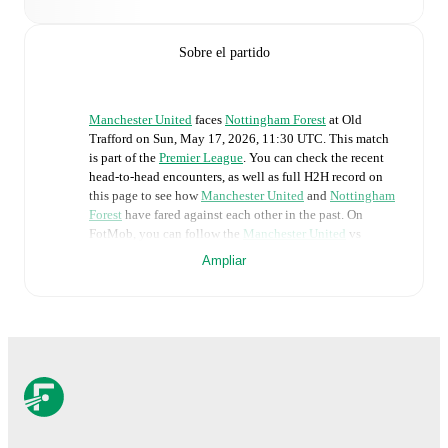
Sobre el partido
Manchester United
faces
Nottingham Forest
at
Old
Trafford
on
Sun, May 17, 2026, 11:30 UTC
.
This match
is part of the
Premier League
. You can check the recent
head-to-head encounters, as well as full H2H record on
this page to see how
Manchester United
and
Nottingham
Forest
have fared against each other in the past. On
FotMob, you can follow the
Manchester United
vs
Nottingham Forest
live score with a full set of match
Ampliar
features, including:
Live updates: Every goal, card, substitution and key
moment instantly delivered on FotMob.
Real-time extensive stats powered by Opta:
Possession, shots, corners, big chances created, xG,
momentum, and shot maps.