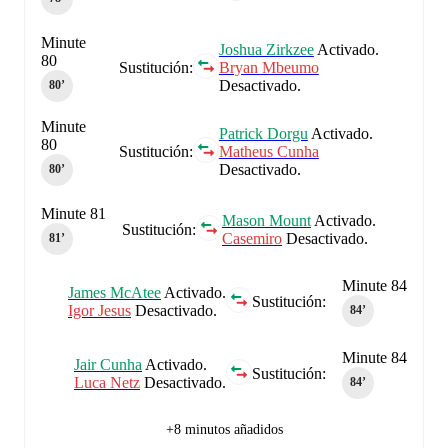
Minute
Joshua Zirkzee
Activado.
80
Sustitución:
Bryan Mbeumo
Desactivado.
80‎’‎
Minute
Patrick Dorgu
Activado.
80
Sustitución:
Matheus Cunha
Desactivado.
80‎’‎
Minute 81
Mason Mount
Activado.
Sustitución:
Casemiro
Desactivado.
81‎’‎
Minute 84
James McAtee
Activado.
Sustitución:
Igor Jesus
Desactivado.
84‎’‎
Minute 84
Jair Cunha
Activado.
Sustitución:
Luca Netz
Desactivado.
84‎’‎
+8 minutos añadidos