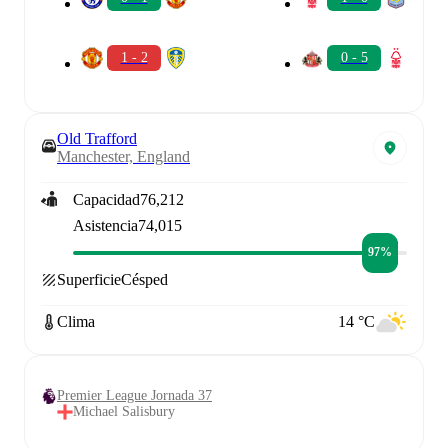
1 - 2
0 - 5
Old Trafford
Manchester, England
Capacidad
76,212
Asistencia
74,015
97%
Superficie
Césped
Clima
14 °C
Premier League Jornada 37
Michael Salisbury