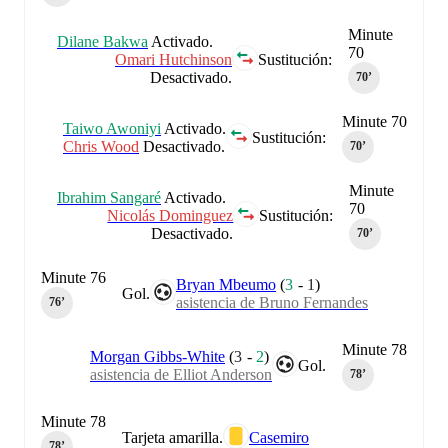
Minute
Dilane Bakwa
Activado.
70
Omari Hutchinson
Sustitución:
Desactivado.
70‎’‎
Minute 70
Taiwo Awoniyi
Activado.
Sustitución:
Chris Wood
Desactivado.
70‎’‎
Minute
Ibrahim Sangaré
Activado.
70
Nicolás Dominguez
Sustitución:
Desactivado.
70‎’‎
Minute 76
Bryan Mbeumo
(
3
-
1
)
Gol.
asistencia de Bruno Fernandes
76‎’‎
Minute 78
Morgan Gibbs-White
(
3
-
2
)
Gol.
asistencia de Elliot Anderson
78‎’‎
Minute 78
Tarjeta amarilla.
Casemiro
78‎’‎