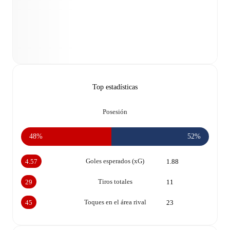
Top estadísticas
Posesión
48%
52%
Goles esperados (xG)
4.57
1.88
Tiros totales
29
11
Toques en el área rival
45
23