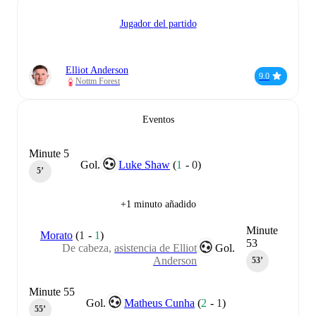
Jugador del partido
Elliot Anderson
9.0
Nottm Forest
Eventos
Minute 5
Gol.
Luke Shaw
(
1
-
0
)
5‎’‎
+1 minuto añadido
Minute
Morato
(
1
-
1
)
53
De cabeza,
asistencia de Elliot
Gol.
Anderson
53‎’‎
Minute 55
Gol.
Matheus Cunha
(
2
-
1
)
55‎’‎