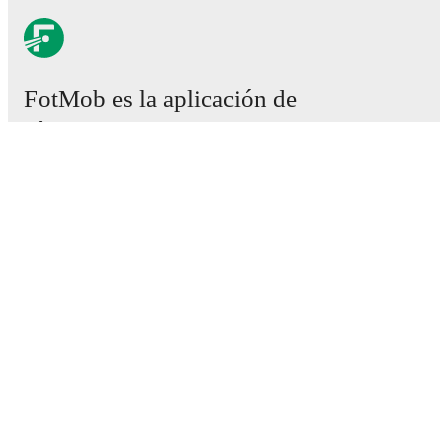
FotMob es la aplicación de
fútbol esencial.
Partidos
Noticias
Centro de fichajes
Rumores
Programación de TV
Acerca de nosotros
Empleos
Anunciar
Lineup Builder
FAQ
Clasificación masculina de la FIFA
Clasificación femenina de la FIFA