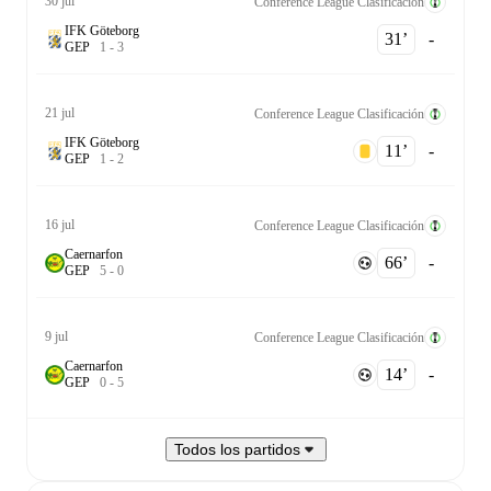
30 jul
Conference League Clasificación
IFK Göteborg
31‎’‎
-
G
E
P
1
-
3
21 jul
Conference League Clasificación
IFK Göteborg
11‎’‎
-
G
E
P
1
-
2
16 jul
Conference League Clasificación
Caernarfon
66‎’‎
-
G
E
P
5
-
0
9 jul
Conference League Clasificación
Caernarfon
14‎’‎
-
G
E
P
0
-
5
Todos los partidos