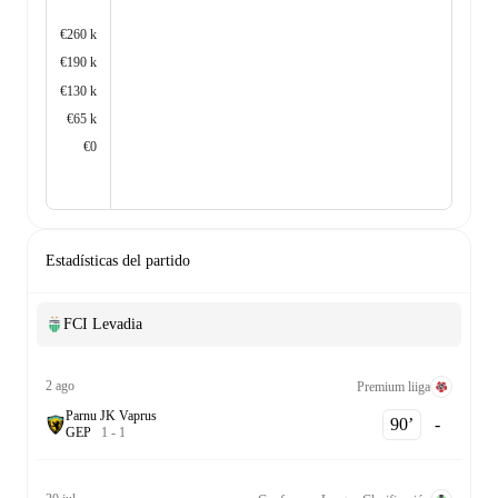
€260 k
€190 k
€130 k
€65 k
€0
Estadísticas del partido
FCI Levadia
2 ago
Premium liiga
Parnu JK Vaprus
90‎’‎
-
G
E
P
1
-
1