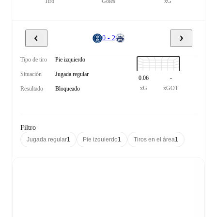
Tiro
Goles
xG
0 - 2
Tipo de tiro
Pie izquierdo
Situación
Jugada regular
0.06
-
xG
xGOT
Resultado
Bloqueado
Filtro
Jugada regular
1
Pie izquierdo
1
Tiros en el área
1