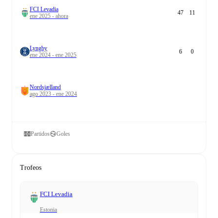
FCI Levadia
47
11
ene 2025 - ahora
Lyngby
6
0
ene 2024 - ene 2025
Nordsjælland
ago 2023 - ene 2024
Partidos
Goles
Trofeos
FCI Levadia
Estonia