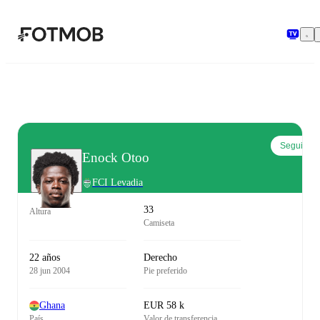
Saltar al contenido principal
Seguir
Enock Otoo
FCI Levadia
33
Altura
Camiseta
22 años
Derecho
28 jun 2004
Pie preferido
Ghana
EUR 58 k
País
Valor de transferencia