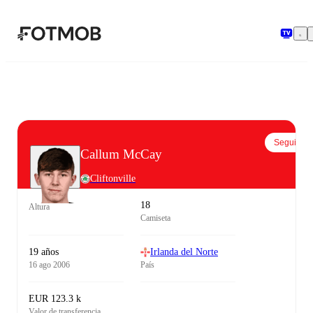
Saltar al contenido principal
Seguir
Callum McCay
Cliftonville
18
Altura
Camiseta
19 años
Irlanda del Norte
16 ago 2006
País
EUR 123.3 k
Valor de transferencia