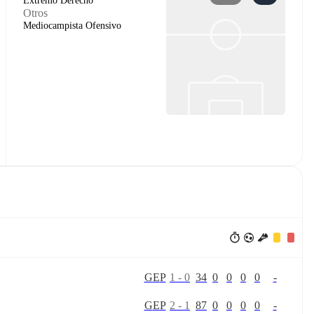
Extremo Derecho
Otros
Mediocampista Ofensivo
G
E
P
1
-
0
34
0
0
0
0
-
G
E
P
2
-
1
87
0
0
0
0
-