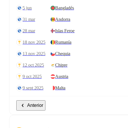
5 jun
Bangladés
31 mar
Andorra
28 mar
Islas Feroe
18 nov 2025
Rumanía
13 nov 2025
Chequia
12 oct 2025
Chipre
9 oct 2025
Austria
9 sept 2025
Malta
Anterior