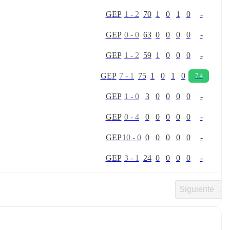
G
E
P
1
-
2
70
1
0
1
0
-
G
E
P
0
-
0
63
0
0
0
0
-
G
E
P
1
-
2
59
1
0
0
0
-
G
E
P
7
-
1
75
1
0
1
0
7.4
G
E
P
1
-
0
3
0
0
0
0
-
G
E
P
0
-
4
0
0
0
0
0
-
G
E
P
10
-
0
0
0
0
0
0
-
G
E
P
3
-
1
24
0
0
0
0
-
Siguiente