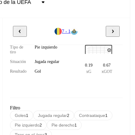
7 - 1
Tipo de
Pie izquierdo
tiro
Situación
Jugada regular
0.19
0.67
Resultado
Gol
xG
xGOT
Filtro
Goles
1
Jugada regular
2
Contraataque
1
Pie izquierdo
2
Pie derecho
1
Tiros en el área
3