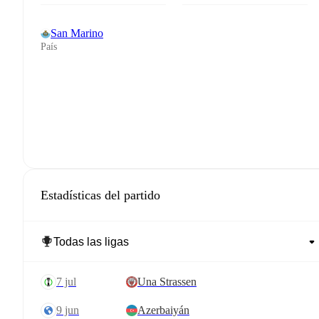
San Marino
País
Estadísticas del partido
7 jul
Una Strassen
9 jun
Azerbaiyán