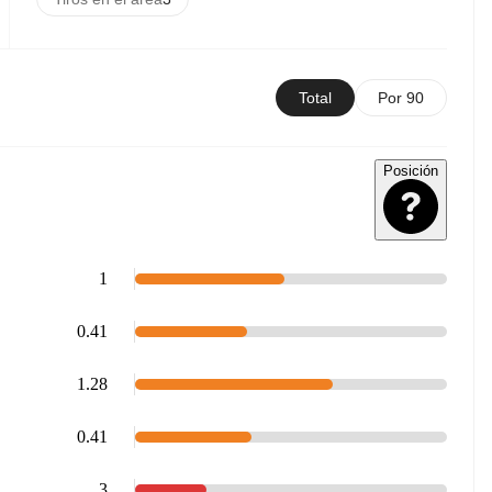
Total
Por 90
Posición
1
0.41
1.28
0.41
3