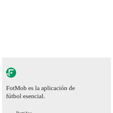
FotMob provides comprehensive coverage of
Keir
Smith
, including career statistics, match-by-match
ratings, transfer history, market value trends, and
detailed performance analytics.
Follow Keir Smith to
receive notifications about upcoming matches, goals,
and other key events.
FotMob es la aplicación de
fútbol esencial.