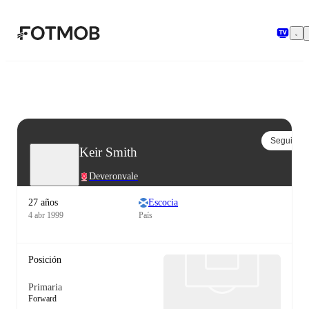
Saltar al contenido principal
Seguir
Keir Smith
Deveronvale
27 años
Escocia
4 abr 1999
País
Posición
Primaria
Forward