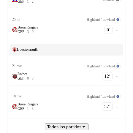
G
E
P
1
-
2
25 jul
Highland / Lowland
Brora Rangers
6‎’‎
-
G
E
P
3
-
0
Lossiemouth
21 mar
Highland / Lowland
Rothes
12‎’‎
-
G
E
P
0
-
3
18 mar
Highland / Lowland
Brora Rangers
57‎’‎
-
G
E
P
1
-
3
Todos los partidos