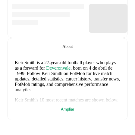
About
Keir Smith
is a 27-year-old football player who plays
as a forward
for
Deveronvale
, born on 4 de abril de
1999
.
Follow Keir Smith on FotMob for live match
updates, detailed statistics, career history, transfer news,
FotMob ratings, and comprehensive performance
analytics.
Keir Smith
's
10
most recent matches are shown below.
Visit each match page for full details including lineups,
Ampliar
match events, and advanced statistics:
5 de agosto de 2026
:
0
-
1
loss
away at
Huntly
(
10
minutes
)
1 de agosto de 2026
:
1
-
2
loss
at home vs
Turriff