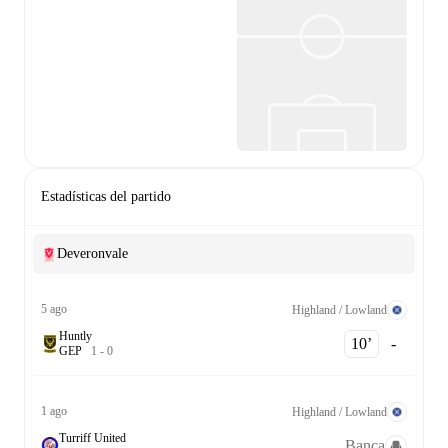
Estadísticas del partido
Deveronvale
5 ago
Highland / Lowland
Huntly
10‎’‎
-
G
E
P
1
-
0
1 ago
Highland / Lowland
Turriff United
Banca