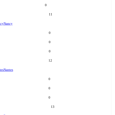
0
11
cy
Nancy
0
0
0
12
tes
Nantes
0
0
0
13