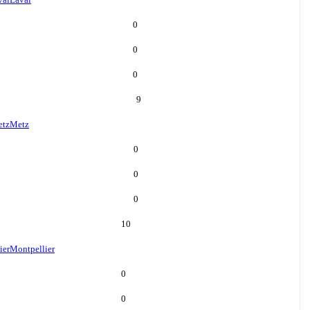
0
0
0
9
tz
Metz
0
0
0
10
ier
Montpellier
0
0