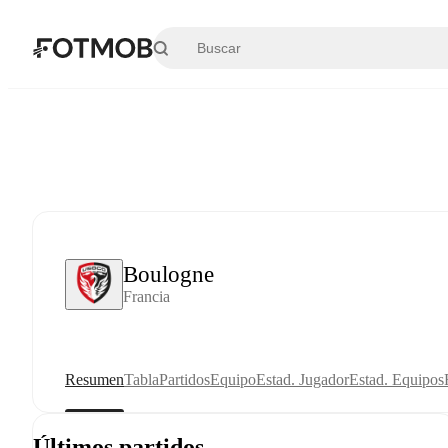
Saltar al contenido principal
Boulogne
Francia
Resumen
Tabla
Partidos
Equipo
Estad. Jugador
Estad. Equipos
Últimos partidos