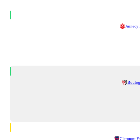
Annecy
Boulo
Clermont F