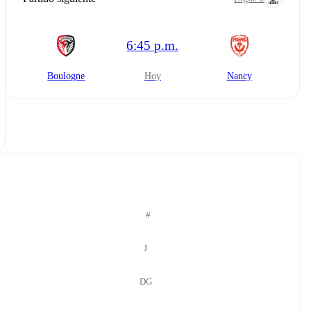
6:45 p.m.
Boulogne
hoy
Nancy
#
J
DG