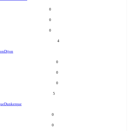
0
0
0
4
jon
Dijon
0
0
0
5
que
Dunkerque
0
0