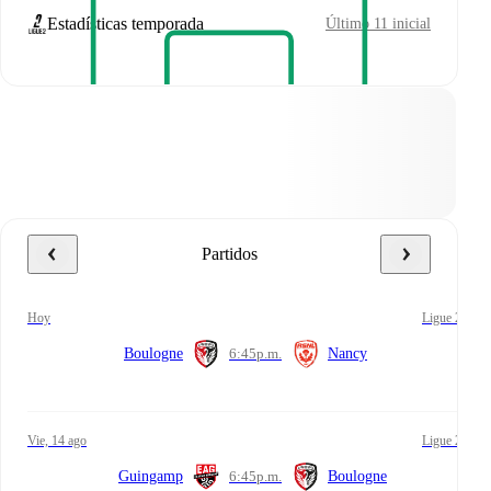
Estadísticas temporada
Último 11 inicial
Partidos
hoy
Ligue 2
Boulogne
6:45
p.m.
Nancy
vie, 14 ago
Ligue 2
Guingamp
6:45
p.m.
Boulogne