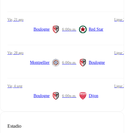
vie, 21 ago
Ligue 2
Boulogne
6:00
p.m.
Red Star
vie, 28 ago
Ligue 2
Montpellier
6:00
p.m.
Boulogne
vie, 4 sept
Ligue 2
Boulogne
6:00
p.m.
Dijon
Estadio