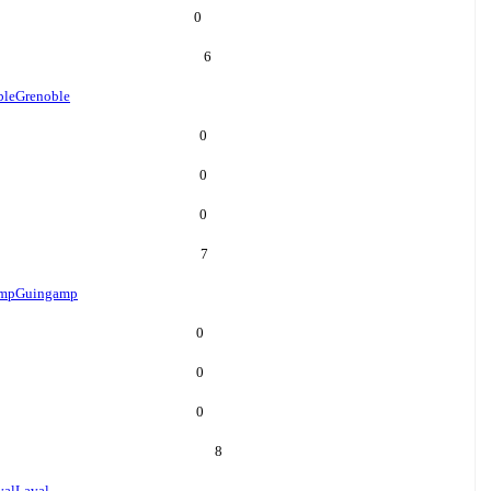
0
6
ble
Grenoble
0
0
0
7
mp
Guingamp
0
0
0
8
val
Laval