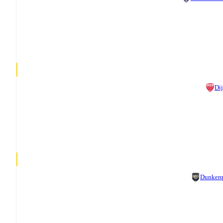
Di
Dunker