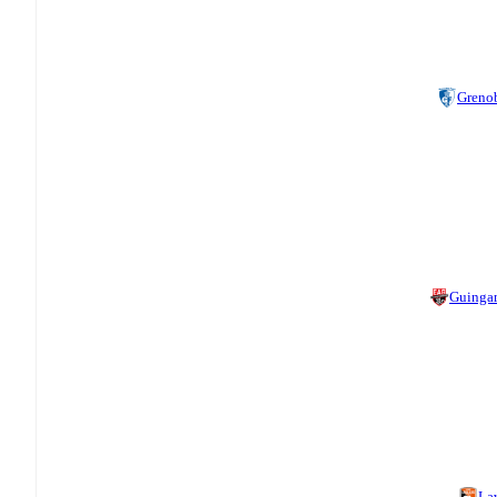
Greno
Guinga
La