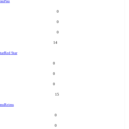
Pau
Pau
0
0
0
14
tar
Red Star
0
0
0
15
ims
Reims
0
0