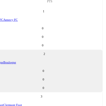
PTS
1
 FC
Annecy FC
0
0
0
2
gne
Boulogne
0
0
0
3
oot
Clermont Foot