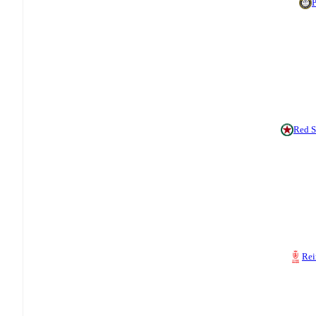
Red S
Re