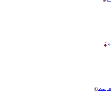
Me
Montpell