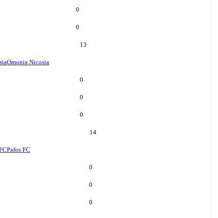
0
0
13
sia
Omonia Nicosia
0
0
0
14
 FC
Pafos FC
0
0
0