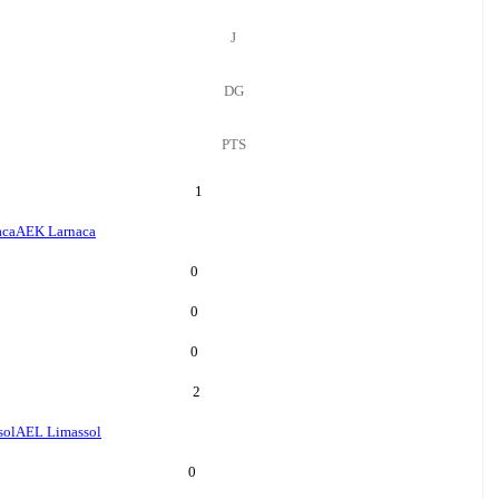
J
DG
PTS
1
aca
AEK Larnaca
0
0
0
2
sol
AEL Limassol
0