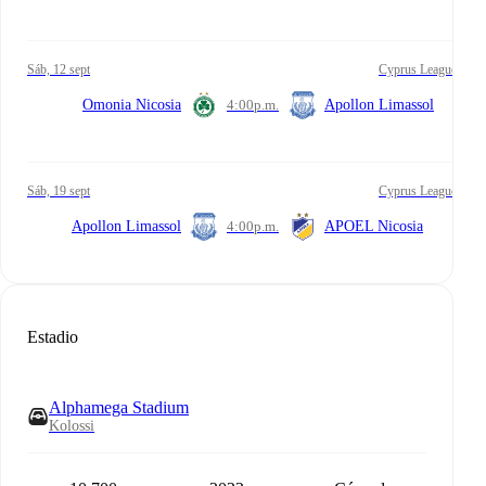
sáb, 12 sept
Cyprus League
Omonia Nicosia
4:00
p.m.
Apollon Limassol
sáb, 19 sept
Cyprus League
Apollon Limassol
4:00
p.m.
APOEL Nicosia
Estadio
Alphamega Stadium
Kolossi