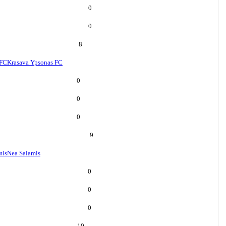
0
0
8
 FC
Krasava Ypsonas FC
0
0
0
9
mis
Nea Salamis
0
0
0
10