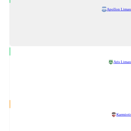
Apollon Limas
Aris Limas
Karmioti