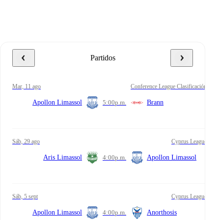
Partidos
mar, 11 ago
Conference League Clasificación
Apollon Limassol
5:00
p.m.
Brann
sáb, 29 ago
Cyprus League
Aris Limassol
4:00
p.m.
Apollon Limassol
sáb, 5 sept
Cyprus League
Apollon Limassol
4:00
p.m.
Anorthosis