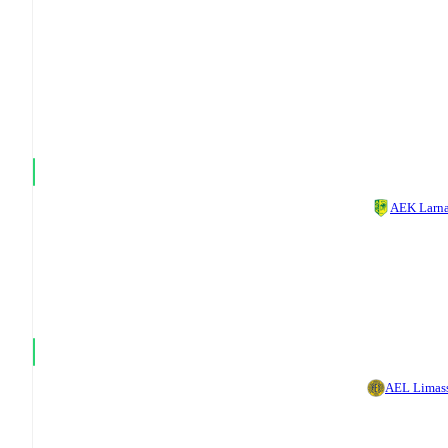
AEK Larn
AEL Limas