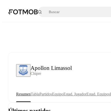
Saltar al contenido principal
Apollon Limassol
Chipre
Resumen
Tabla
Partidos
Equipo
Estad. Jugador
Estad. Equipos
Últimos partidos