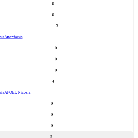
0
0
3
sis
Anorthosis
0
0
0
4
sia
APOEL Nicosia
0
0
0
5