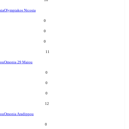
sia
Olympiakos Nicosia
0
0
0
11
iou
Omonia 29 Maiou
0
0
0
12
pou
Omonia Aradippou
0