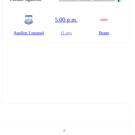
5:00 p.m.
Apollon Limassol
11 ago
Brann
#