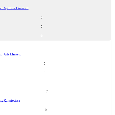
sol
Apollon Limassol
0
0
0
6
sol
Aris Limassol
0
0
0
7
ssa
Karmiotissa
0