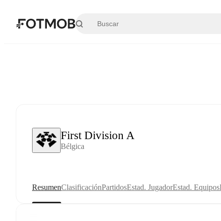
Saltar al contenido principal
First Division A
Bélgica
Resumen
Clasificación
Partidos
Estad. Jugador
Estad. Equipos