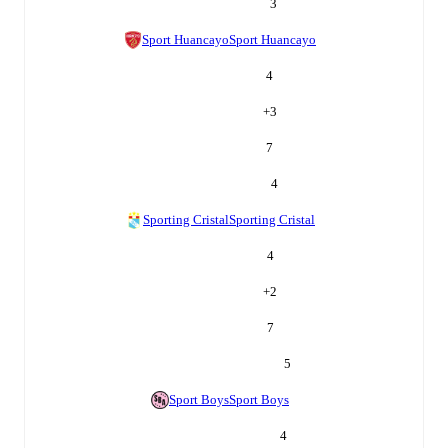
3
Sport Huancayo
Sport Huancayo
4
+
3
7
4
Sporting Cristal
Sporting Cristal
4
+
2
7
5
Sport Boys
Sport Boys
4