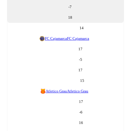
-7
18
14
FC Cajamarca
FC Cajamarca
17
-5
17
15
Atletico Grau
Atletico Grau
17
-6
16