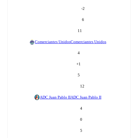
-2
6
11
Comerciantes Unidos
Comerciantes Unidos
4
+
1
5
12
ADC Juan Pablo II
ADC Juan Pablo II
4
0
5