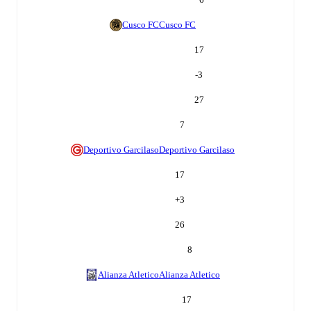
Cusco FC
Cusco FC
17
-3
27
7
Deportivo Garcilaso
Deportivo Garcilaso
17
+
3
26
8
Alianza Atletico
Alianza Atletico
17