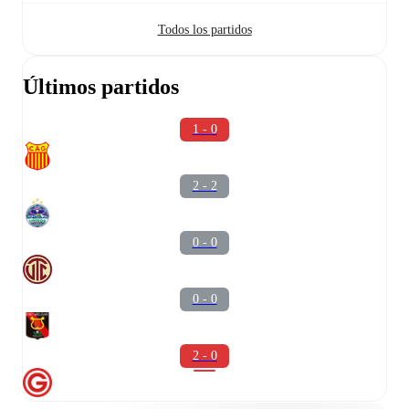
Todos los partidos
Últimos partidos
1 - 0
2 - 2
0 - 0
0 - 0
2 - 0