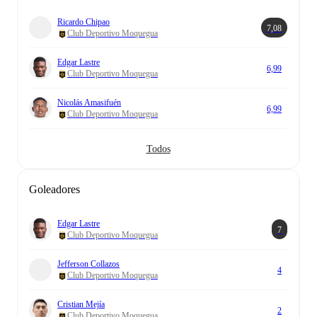
Ricardo Chipao
7,08
Club Deportivo Moquegua
Edgar Lastre
6,99
Club Deportivo Moquegua
Nicolás Amasifuén
6,99
Club Deportivo Moquegua
Todos
Goleadores
Edgar Lastre
7
Club Deportivo Moquegua
Jefferson Collazos
4
Club Deportivo Moquegua
Cristian Mejía
2
Club Deportivo Moquegua