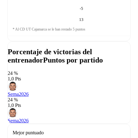
-5
13
*
Al CD UT Cajamarca se le han restado 5 puntos
Porcentaje de victorias del
entrenador
Puntos por partido
24 %
1,0 Pts
Serna
2026
24 %
1,0 Pts
Serna
2026
Mejor puntuado