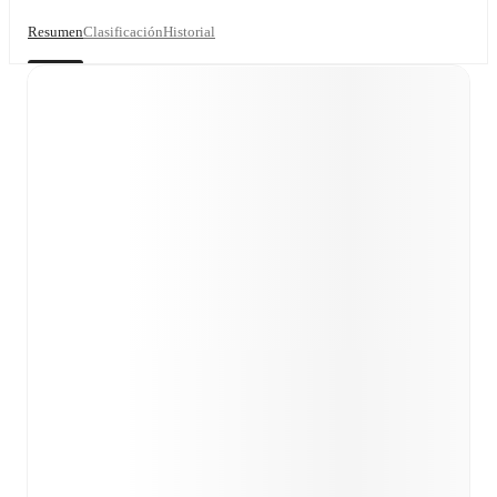
Resumen
Clasificación
Historial