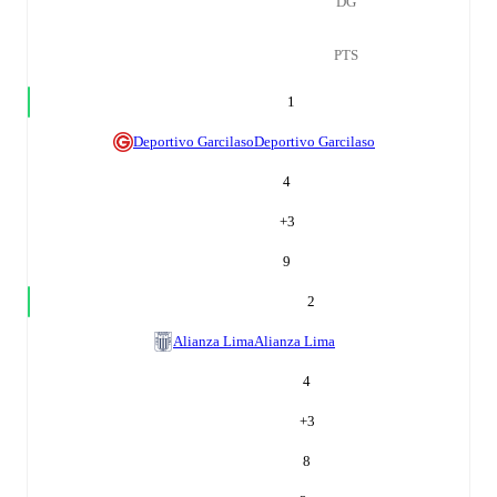
DG
PTS
1
Deportivo Garcilaso
Deportivo Garcilaso
4
+
3
9
2
Alianza Lima
Alianza Lima
4
+
3
8