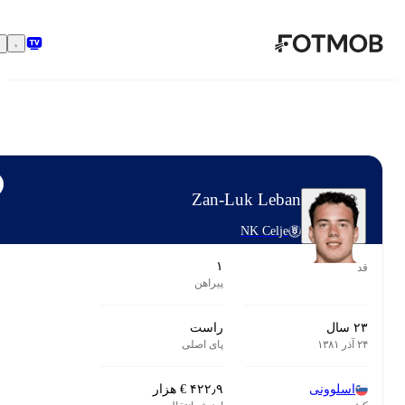
 به محتوای اصلی
دنبال کردن
Zan-Luk Leban
NK Celje
۱
پیراهن
راست
پای اصلی
سلوونی
‎€ ۴۲۲٫۹ هزار