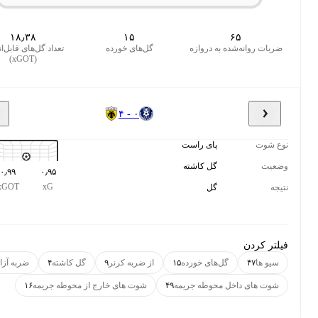
۱۸٫۳۸
۱۵
۶۵
بات روانه‌شده به دروازه
گل‌های خورده
تعداد گل‌های قابل‌انتظار
(xGOT)
۰ - ۴
 شوت
پای راست
یت
گل کاشته
۰٫۹۹
۰٫۹۵
xGOT
xG
ه
گل
تر کردن
یو ها
۴۷
گل‌های خورده
۱۵
از ضربه کرنر
۹
گل کاشته
۴
ضربه آزاد
۱
وت های داخل محوطه جریمه
۴۹
شوت های خارج از محوطه جریمه
۱۶