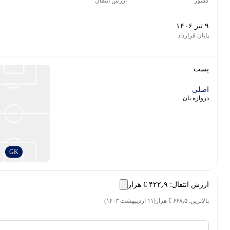
ر
ارزش انتقال
 قرارداد
ت
ی
زه بان
GK
ش انتقال
:
‎€ ۴۲۲٫۹ هزار
رین
:
‎€ ۶۶۸٫۵ هزار
(
۱۱ اردیبهشت ۱۴۰۳
)