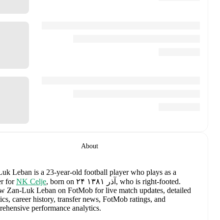
About
Zan-Luk Leban
is a 23-year-old football player who plays as a
.
, born on ۲۴ آذر ۱۳۸۱, who is right-footed
NK Celje
for
keeper
Follow Zan-Luk Leban on FotMob for live match updates, detaile
statistics, career history, transfer news, FotMob ratings, and
comprehensive performance analytics.