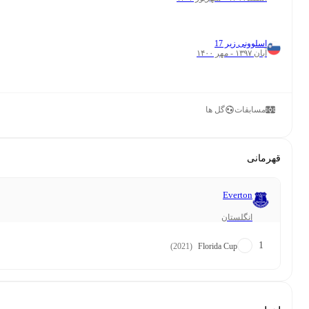
اسلوونی زیر 17
۰
۴
آبان ۱۳۹۷ - مهر ۱۴۰۰
مسابقات
گل ها
مانی
Everton
انگلستان
1
(2021)
Florida Cup