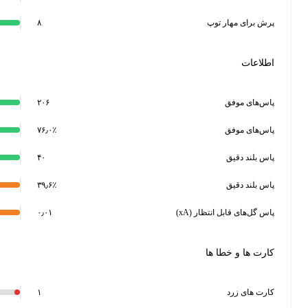
ش برای مهار توپ
۸
لاعات
س‌های موفق
۲۰۶
س‌های موفق
۷۶٫۰٪
 بلند دقیق
۴۰
 بلند دقیق
۳۹٫۶٪
 گل‌های قابل انتظار (xA)
۰٫۰۱
رت ها و خطا ها
رت های زرد
۱