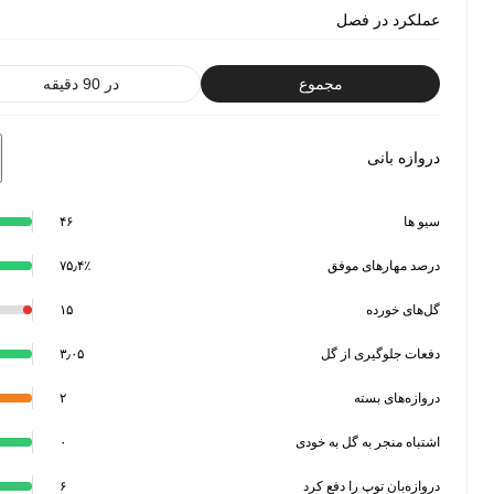
لکرد در فصل
مجموع
در 90 دقیقه
رتبه
وازه بانی
و ها
۴۶
صد مهارهای موفق
۷۵٫۴٪
‌های خورده
۱۵
عات جلوگیری از گل
۳٫۰۵
ازه‌های بسته
۲
باه منجر به گل به خودی
۰
ازه‌بان توپ را دفع کرد
۶