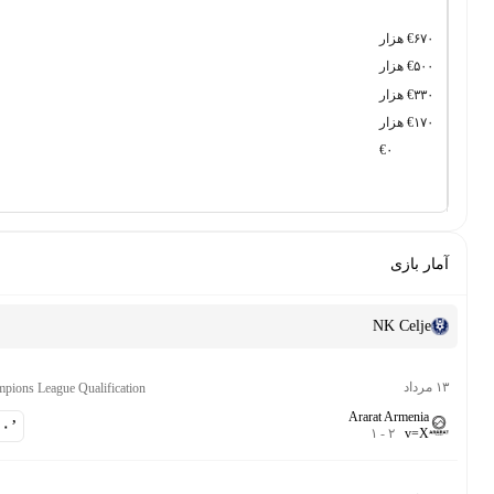
€۶ هزار
€۵ هزار
€۳ هزار
€۱ هزار
€۰
 بازی
NK Celj
Champions League Qualification
Ararat Armeni
-
۹۰‎’‎
۱
-
۲
v
=