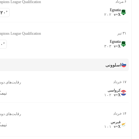
Champions League Qualification
Egnati
-
۱۲۰‎’‎
۲
-
۲
v
=
Champions League Qualification
Egnati
-
۹۰‎’‎
۳
-
۳
v
=
سلوونی
رقابت‌های دوستانه
رواسی
نیمکت
۱
-
۲
v
=
رقابت‌های دوستانه
برس
نیمکت
۱
-
۱
v
=