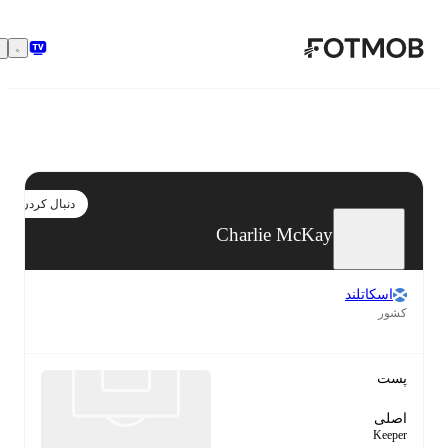
رفتن به محتوای اصلی
دنبال کردن
Charlie McKay
اسکاتلند
کشور
پست
اصلی
Keeper