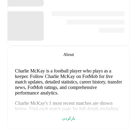
About
Charlie McKay
is a football player who plays as a
keeper
.
Follow Charlie McKay on FotMob for live
match updates, detailed statistics, career history, transfer
news, FotMob ratings, and comprehensive
performance analytics.
Charlie McKay
's
1
most recent matches are shown
below. Visit each match page for full details including
lineups, match events, and advanced statistics:
بازکردن
Banks O'Dee
away at
win
۱۳ اسفند ۱۴۰۴
:
3
-
1
(
unused substitute
)