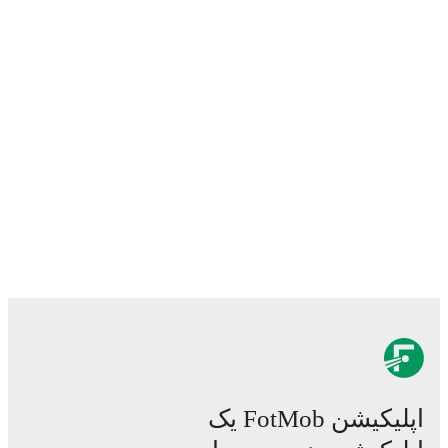
اپلیکیشن FotMob یک