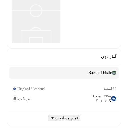
آمار بازی
Buckie Thistle
۱۳ اسفند
Highland / Lowland
Banks O'Dee
نیمکت
۳
-
۱
v
=
X
تمام مسابقات