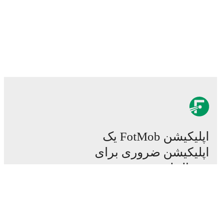
اپلیکیشن FotMob یک
اپلیکیشن ضروری برای
فوتبال است.
مسابقات
اخبار