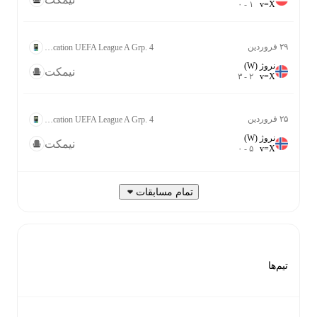
۰
-
۱
v
=
X
۲۹ فروردین
Women's World Cup Qualification UEFA League A Grp. 4
نروژ (W)
نیمکت
۳
-
۲
v
=
X
۲۵ فروردین
Women's World Cup Qualification UEFA League A Grp. 4
نروژ (W)
نیمکت
۰
-
۵
v
=
X
تمام مسابقات
تیم‌ها