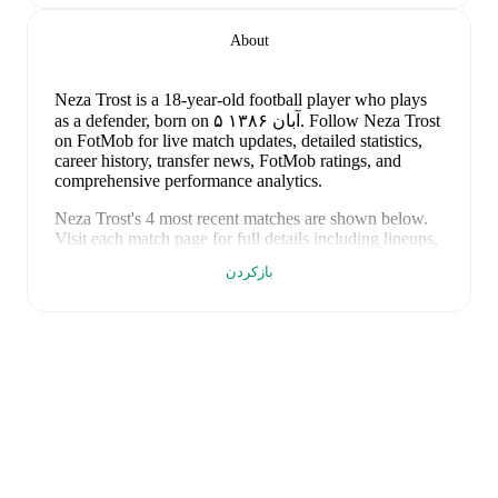
About
Neza Trost
is a 18-year-old football player who plays
Follow Neza Trost
.
, born on ۵ آبان ۱۳۸۶
as a defender
on FotMob for live match updates, detailed statistics,
career history, transfer news, FotMob ratings, and
comprehensive performance analytics.
Neza Trost
's
4
most recent matches are shown below.
Visit each match page for full details including lineups,
match events, and advanced statistics:
بازکردن
Germany (W)
at home vs
loss
۱۹ خرداد ۱۴۰۵
:
0
-
2
(
unused substitute
)
Austria (W)
away at
loss
۱۵ خرداد ۱۴۰۵
:
0
-
1
(
unused substitute
)
Norway
at home vs
loss
۲۹ فروردین ۱۴۰۵
:
2
-
3
(W)
(
unused substitute
)
Norway (W)
away at
loss
۲۵ فروردین ۱۴۰۵
:
0
-
5
(
unused substitute
)
On the international stage,
Neza Trost
has represented