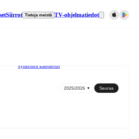
set
Siirrot
TV-ohjelmatiedot
Tietoja meistä
Synkronoi kalenteriin
Seuraa