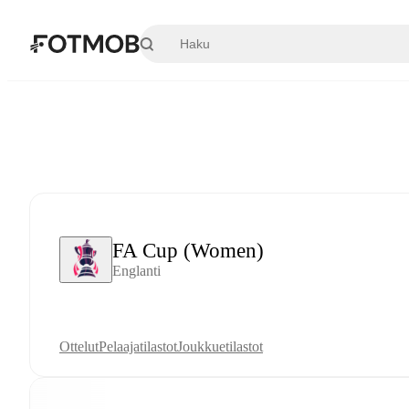
Siirry pääsisältöön
FA Cup (Women)
Englanti
Ottelut
Pelaajatilastot
Joukkuetilastot